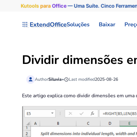
Kutools
para
Office
— Uma Suíte. Cinco Ferrame
Skip to main content
ExtendOffice
Soluções
Baixar
Preç
Dividir dimensões e
Author
Siluvia
•
Last modified
2025-08-26
Este artigo explica como dividir dimensões em uma c