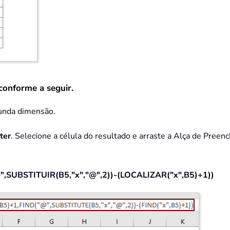
conforme a seguir.
gunda dimensão.
ter
. Selecione a célula do resultado e arraste a Alça de Preenc
SUBSTITUIR(B5,"x","@",2))-(LOCALIZAR("x",B5)+1))