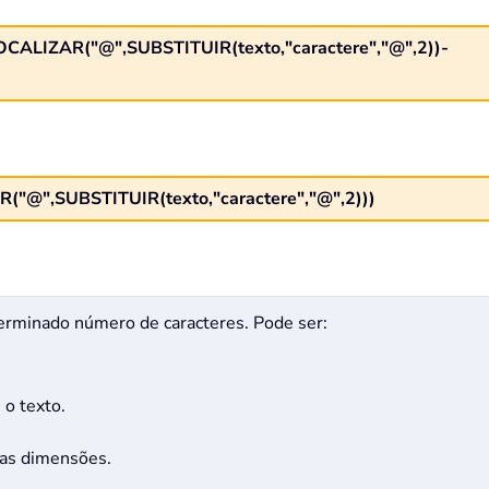
OCALIZAR("@",SUBSTITUIR(texto,"caractere","@",2))-
"@",SUBSTITUIR(texto,"caractere","@",2)))
terminado número de caracteres. Pode ser:
 o texto.
 as dimensões.