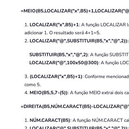
=MEIO(B5,LOCALIZAR("x",B5)+1,LOCALIZAR("@",
1.
LOCALIZAR("x",B5)+1
: A função LOCALIZAR lo
adicionar 1. O resultado será 4+1=5.
2.
LOCALIZAR("@",SUBSTITUIR(B5,"x","@",2)):
SUBSTITUIR(B5,"x","@",2)
: A função SUBSTIT
LOCALIZAR("@",100x50@300)
: A função LO
3.
(LOCALIZAR("x",B5)+1)
: Conforme mencionado 
como 5.
4.
MEIO(B5,5,7-(5))
: A função MEIO extrai dois c
=DIREITA(B5,NÚM.CARACT(B5)-LOCALIZAR("@",S
1.
NÚM.CARACT(B5)
: A função NÚM.CARACT calc
2.
LOCALIZAR("@",SUBSTITUIR(B5,"x","@",2)):