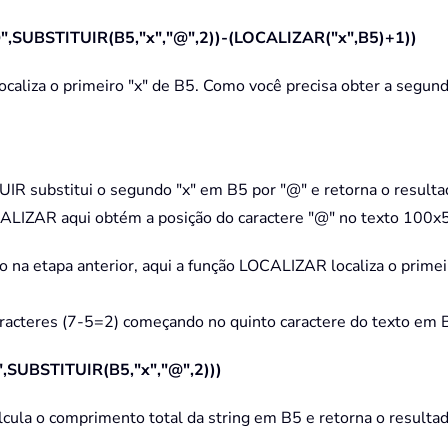
SUBSTITUIR(B5,"x","@",2))-(LOCALIZAR("x",B5)+1))
caliza o primeiro "x" de B5. Como você precisa obter a segund
UIR substitui o segundo "x" em B5 por "@" e retorna o resu
CALIZAR aqui obtém a posição do caractere "@" no texto 100x
na etapa anterior, aqui a função LOCALIZAR localiza o primeir
aracteres (7-5=2) começando no quinto caractere do texto em B
UBSTITUIR(B5,"x","@",2)))
ula o comprimento total da string em B5 e retorna o resulta