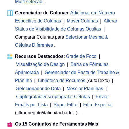
Multi-seleção
...
Gerenciador de Colunas
:
Adicionar um Número
Específico de Colunas
|
Mover Colunas
|
Alterar
Status de Visibilidade de Colunas Ocultas
|
Comparar Colunas para
Selecionar Mesma &
Células Diferentes
...
Recursos Destacados
:
Grade de Foco
|
Visualização de Design
|
Barra de Fórmulas
Aprimorada
|
Gerenciador de Pasta de Trabalho &
Planilha
 | 
Biblioteca de Recursos
(AutoTexto)
|
Selecionador de Data
|
Mesclar Planilhas
|
Criptografar/Descriptografar Células
|
Enviar
Emails por Lista
|
Super Filtro
|
Filtro Especial
(filtrar negrito/itálico/tachado...) ...
Os 15 Conjuntos de Ferramentas Mais