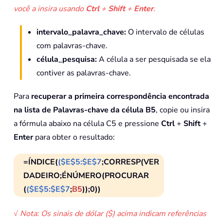
você a insira usando
Ctrl
+
Shift
+
Enter
.
intervalo_palavra_chave:
O intervalo de células
com palavras-chave.
célula_pesquisa:
A célula a ser pesquisada se ela
contiver as palavras-chave.
Para
recuperar a primeira correspondência encontrada
na lista de Palavras-chave da célula B5
, copie ou insira
a fórmula abaixo na célula C5 e pressione
Ctrl
+
Shift
+
Enter
para obter o resultado:
=ÍNDICE(
($E$5:$E$7
;CORRESP(VER
DADEIRO;ÉNÚMERO(PROCURAR
(
($E$5:$E$7
;
B5
));0))
√ Nota: Os sinais de dólar ($) acima indicam referências