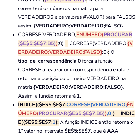
converterá os números na matriz para
VERDADEIROS e os valores #VALOR! para FALSOS
assim:
{VERDADEIRO;VERDADEIRO;FALSO}
.
CORRESP(VERDADEIRO;
ÉNÚMERO(
PROCURAR
($E$5:$E$7;B5)
)
;0)
=
CORRESP(VERDADEIRO;
{V
ERDADEIRO;VERDADEIRO;FALSO}
;0)
:
O
tipo_de_correspondência 0
força a função
CORRESP a realizar uma correspondência exata e
retornar a posição do primeiro VERDADEIRO na
matriz
{VERDADEIRO;VERDADEIRO;FALSO}
.
Assim, a função retornará 1.
ÍNDICE(($E$5:$E$7;
CORRESP(VERDADEIRO;
ÉN
ÚMERO(
PROCURAR($E$5:$E$7;B5)
)
;0)
) = ÍNDIC
E(($E$5:$E$7;
1
):
A função ÍNDICE então retorna o
1
º valor no intervalo
$E$5:$E$7
, que é
AAA
.