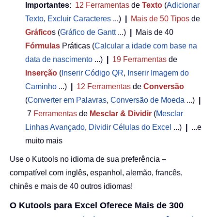
Importantes
:
12
Ferramentas
de
Texto
(
Adicionar
Texto
,
Excluir Caracteres
...)
|
Mais de 50
Tipos
de
Gráfico
s (
Gráfico de Gantt
...)
|
Mais de 40
Fórmulas
Práticas (
Calcular a idade com base na
data de nascimento
...)
|
19
Ferramentas
de
Inserção
(
Inserir Código QR
,
Inserir Imagem do
Caminho
...)
|
12
Ferramentas
de
Conversão
(
Converter em Palavras
,
Conversão de Moeda
...)
|
7
Ferramentas
de
Mesclar & Dividir
(
Mesclar
Linhas Avançado
,
Dividir Células do Excel
...)
|
...e
muito mais
Use o Kutools no idioma de sua preferência –
compatível com inglês, espanhol, alemão, francês,
chinês e mais de 40 outros idiomas!
O Kutools para Excel Oferece Mais de 300