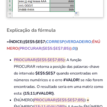
Explicação da fórmula
=ÍNDICE(($E$5:$E$7;
CORRESP(VERDADEIRO;
ÉNÚ
MERO(
PROCURAR($E$5:$E$7;B5)
)
;0)
)
PROCURAR($E$5:$E$7;B5)
:
A função
PROCURAR retorna a posição das palavras-chave
do intervalo
$E$5:$E$7
quando encontradas em
números numéricos e o erro
#VALOR!
se não forem
encontradas. O resultado seria em uma matriz como
esta:
{15;11;#VALOR!}
.
ÉNÚMERO(
PROCURAR($E$5:$E$7;B5)
)
=
ÉNÚMERO(
{15;11;#VALOR!}
)
:
A função ÉNÚMERO