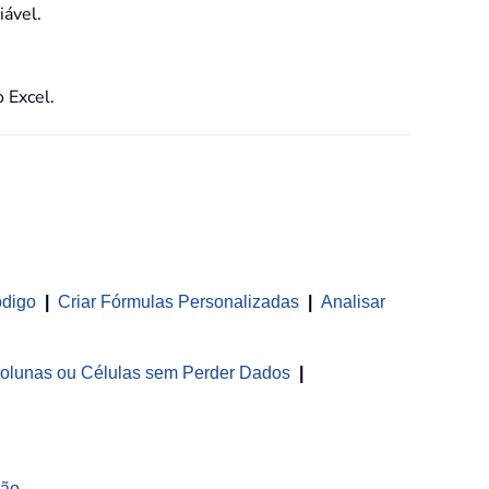
iável.
 Excel.
ódigo
|
Criar Fórmulas Personalizadas
|
Analisar
olunas ou Células sem Perder Dados
|
ção
...