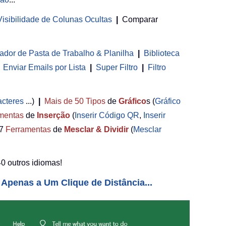
 Visibilidade de Colunas Ocultas
|
Comparar
ador de Pasta de Trabalho & Planilha
 | 
Biblioteca
Enviar Emails por Lista
|
Super Filtro
|
Filtro
acteres
...)
|
Mais de 50
Tipos
de
Gráfico
s (
Gráfico
mentas
de
Inserção
(
Inserir Código QR
,
Inserir
7
Ferramentas
de
Mesclar & Dividir
(
Mesclar
0 outros idiomas!
Apenas a Um Clique de Distância...