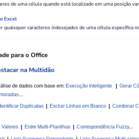
teres de uma célula quando está localizado em uma posição var
o Excel
quaisquer caracteres indesejados de uma célula específica no
de para o Office
estacar na Multidão
nálise de dados com base em:
Execução Inteligente
|
Gerar C
imoradas
…
entificar Duplicatas
|
Excluir Linhas em Branco
|
Combinar C
s Valores
|
Entre Multi-Planilhas
|
Correspondência Fuzzy
...
cil
|
Lista Suspensa Dependente
|
Lista Suspensa Multi-sele