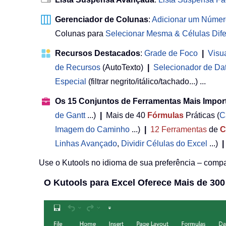
Gerenciador de Colunas
:
Adicionar um Númer
Colunas para
Selecionar Mesma & Células Dife
Recursos Destacados
:
Grade de Foco
|
Visu
de Recursos
(AutoTexto)
|
Selecionador de Da
Especial
(filtrar negrito/itálico/tachado...) ...
Os 15 Conjuntos de Ferramentas Mais Impor
de Gantt
...)
|
Mais de 40
Fórmulas
Práticas (
C
Imagem do Caminho
...)
|
12
Ferramentas
de
C
Linhas Avançado
,
Dividir Células do Excel
...)
|
Use o Kutools no idioma de sua preferência – compat
O Kutools para Excel Oferece Mais de 30