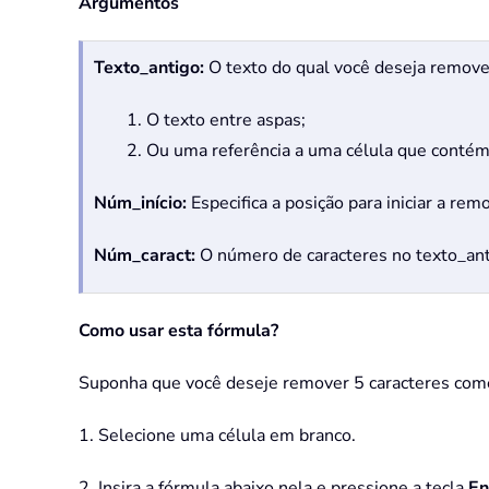
Argumentos
Texto_antigo:
O texto do qual você deseja remover
1. O texto entre aspas;
2. Ou uma referência a uma célula que contém
Núm_início:
Especifica a posição para iniciar a rem
Núm_caract:
O número de caracteres no texto_ant
Como usar esta fórmula?
Suponha que você deseje remover 5 caracteres começ
1. Selecione uma célula em branco.
2. Insira a fórmula abaixo nela e pressione a tecla
En