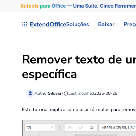
Kutools
para
Office
— Uma Suíte. Cinco Ferrame
Skip to main content
ExtendOffice
Soluções
Baixar
Preç
Remover texto de u
específica
Author
Siluvia
•
Last modified
2025-08-26
Este tutorial explica como usar fórmulas para remov