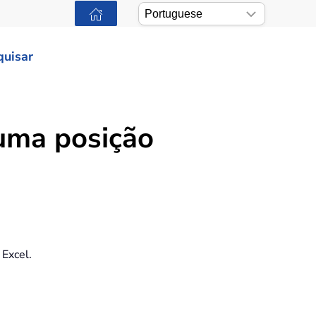
quisar
uma posição
 Excel.