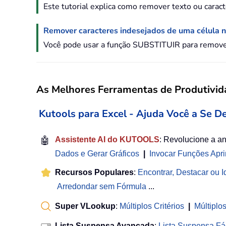
Este tutorial explica como remover texto ou carac
Remover caracteres indesejados de uma célula n
Você pode usar a função SUBSTITUIR para remover 
As Melhores Ferramentas de Produtivida
Kutools para Excel - Ajuda Você a Se D
🤖
Assistente AI do KUTOOLS
: Revolucione a a
Dados e Gerar Gráficos
|
Invocar Funções Apr
Recursos Populares
:
Encontrar, Destacar ou Id
Arredondar sem Fórmula
...
Super VLookup
:
Múltiplos Critérios
|
Múltiplo
Lista Suspensa Avançada
:
Lista Suspensa Fá