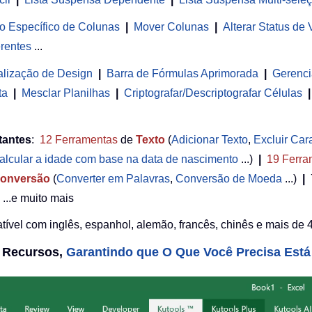
o Específico de Colunas
|
Mover Colunas
|
Alterar Status de
rentes
...
alização de Design
|
Barra de Fórmulas Aprimorada
|
Gerenci
ta
|
Mesclar Planilhas
|
Criptografar/Descriptografar Células
|
tantes
:
12
Ferramentas
de
Texto
(
Adicionar Texto
,
Excluir Car
alcular a idade com base na data de nascimento
...)
|
19
Ferra
onversão
(
Converter em Palavras
,
Conversão de Moeda
...)
|
...e muito mais
ível com inglês, espanhol, alemão, francês, chinês e mais de 4
0 Recursos,
Garantindo que O Que Você Precisa Está 