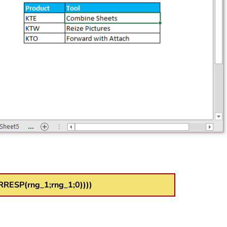
RESP(rng_1;rng_1;0))))