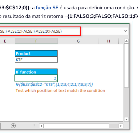
3:$C$12;0))
: a
função SE
é usada para definir uma condição. 
o resultado da matriz retorna
=
{1;FALSO;3;FALSO;FALSO;1;