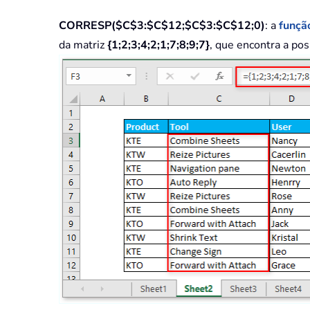
CORRESP($C$3:$C$12;$C$3:$C$12;0)
: a
funç
da matriz
{1;2;3;4;2;1;7;8;9;7}
, que encontra a po