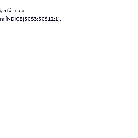
, a fórmula.
ara
ÍNDICE($C$3:$C$12;1)
.