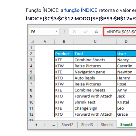
Função ÍNDICE
: a
função ÍNDICE
retorna o valor e
ÍNDICE($C$3:$C$12;MODO(SE($B$3:$B$12=F3