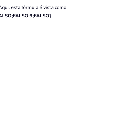
Aqui, esta fórmula é vista como
FALSO;FALSO;9;FALSO}
.