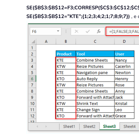
SE($B$3:$B$12=F3;CORRESP($C$3:$C$12;$C$
SE($B$3:$B$12=”KTE”;{1;2;3;4;2;1;7;8;9;7})
, e 