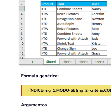
Fórmula genérica:
=ÍNDICE(rng_1;MODO(SE(rng_2=critério;COR
Argumentos