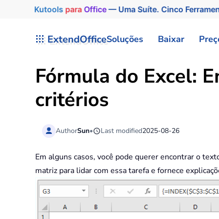
Kutools
para
Office
— Uma Suíte. Cinco Ferrame
Skip to main content
ExtendOffice
Soluções
Baixar
Preç
Fórmula do Excel: E
critérios
Author
Sun
•
Last modified
2025-08-26
Em alguns casos, você pode querer encontrar o text
matriz para lidar com essa tarefa e fornece explica