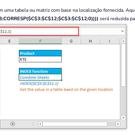
m uma tabela ou matriz com base na localização fornecida. Aqui
;CORRESP($C$3:$C$12;$C$3:$C$12;0))))
será reduzida p