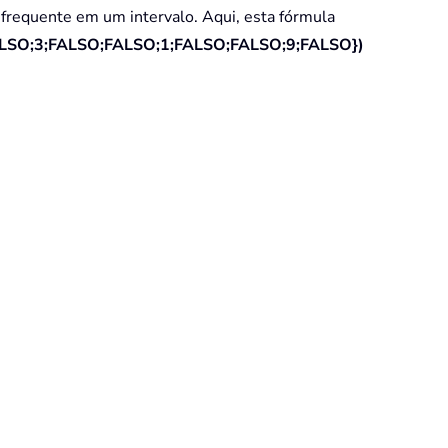
frequente em um intervalo. Aqui, esta fórmula
LSO;3;FALSO;FALSO;1;FALSO;FALSO;9;FALSO})