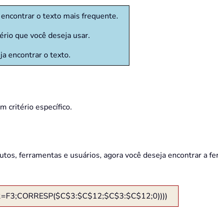
a encontrar o texto mais frequente.
tério que você deseja usar.
ja encontrar o texto.
 critério específico.
utos, ferramentas e usuários, agora você deseja encontrar a fe
=F3;CORRESP($C$3:$C$12;$C$3:$C$12;0))))