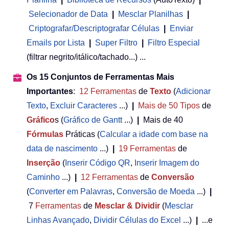
Selecionador de Data
|
Mesclar Planilhas
|
Criptografar/Descriptografar Células
|
Enviar
Emails por Lista
|
Super Filtro
|
Filtro Especial
(filtrar negrito/itálico/tachado...) ...
Os 15 Conjuntos de Ferramentas Mais
Importantes
:
12
Ferramentas
de
Texto
(
Adicionar
Texto
,
Excluir Caracteres
...)
|
Mais de 50
Tipos
de
Gráfico
s (
Gráfico de Gantt
...)
|
Mais de 40
Fórmulas
Práticas (
Calcular a idade com base na
data de nascimento
...)
|
19
Ferramentas
de
Inserção
(
Inserir Código QR
,
Inserir Imagem do
Caminho
...)
|
12
Ferramentas
de
Conversão
(
Converter em Palavras
,
Conversão de Moeda
...)
|
7
Ferramentas
de
Mesclar & Dividir
(
Mesclar
Linhas Avançado
,
Dividir Células do Excel
...)
|
...e