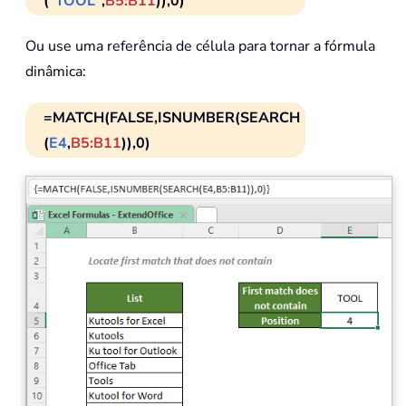
(
"TOOL"
,
B5:B11
)),0)
Ou use uma referência de célula para tornar a fórmula
dinâmica:
=MATCH(FALSE,ISNUMBER(SEARCH
(
E4
,
B5:B11
)),0)