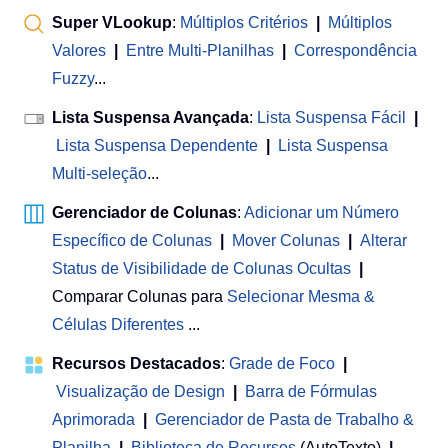
Super VLookup
:
Múltiplos Critérios
|
Múltiplos
Valores
|
Entre Multi-Planilhas
|
Correspondência
Fuzzy
...
Lista Suspensa Avançada
:
Lista Suspensa Fácil
|
Lista Suspensa Dependente
|
Lista Suspensa
Multi-seleção
...
Gerenciador de Colunas
:
Adicionar um Número
Específico de Colunas
|
Mover Colunas
|
Alterar
Status de Visibilidade de Colunas Ocultas
|
Comparar Colunas para
Selecionar Mesma &
Células Diferentes
...
Recursos Destacados
:
Grade de Foco
|
Visualização de Design
|
Barra de Fórmulas
Aprimorada
|
Gerenciador de Pasta de Trabalho &
Planilha
 | 
Biblioteca de Recursos
(AutoTexto)
|