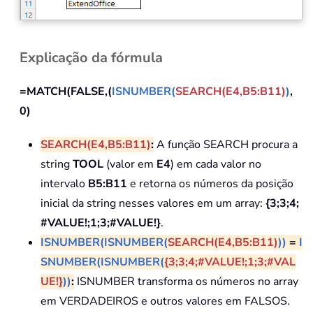
Explicação da fórmula
=MATCH(FALSE,(
ISNUMBER(
SEARCH(E4,B5:B11)
)
,
0)
SEARCH(E4,B5:B11)
:
A função SEARCH procura a
string
TOOL
(valor em
E4
) em cada valor no
intervalo
B5:B11
e retorna os números da posição
inicial da string nesses valores em um array:
{3;3;4;
#VALUE!;1;3;#VALUE!}
.
ISNUMBER(
ISNUMBER(
SEARCH(E4,B5:B11)
)
)
=
I
SNUMBER(
ISNUMBER(
{3;3;4;#VALUE!;1;3;#VAL
UE!}
)
)
:
ISNUMBER transforma os números no array
em VERDADEIROS e outros valores em FALSOS.