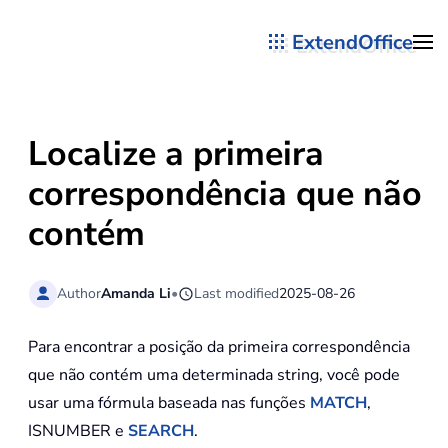
ExtendOffice
Skip to main content
Localize a primeira
correspondência que não
contém
Author
Amanda Li
•
Last modified
2025-08-26
Para encontrar a posição da primeira correspondência
que não contém uma determinada string, você pode
usar uma fórmula baseada nas funções
MATCH
,
ISNUMBER e
SEARCH
.