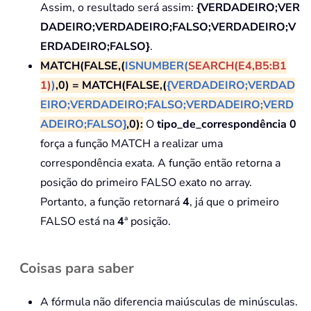
Assim, o resultado será assim:
{VERDADEIRO;VER
DADEIRO;VERDADEIRO;FALSO;VERDADEIRO;V
ERDADEIRO;FALSO}
.
MATCH(FALSE,(
ISNUMBER(
SEARCH(E4,B5:B1
1)
)
,0) = MATCH(FALSE,(
{VERDADEIRO;VERDAD
EIRO;VERDADEIRO;FALSO;VERDADEIRO;VERD
ADEIRO;FALSO}
,0):
O
tipo_de_correspondência 0
força a função MATCH a realizar uma
correspondência exata. A função então retorna a
posição do primeiro FALSO exato no array.
Portanto, a função retornará
4
, já que o primeiro
FALSO está na
4
ª posição.
Coisas para saber
A fórmula não diferencia maiúsculas de minúsculas.