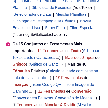
Aprimorada
|
Gerenciador de Pasta de Trabalho &
Planilha
 | 
Biblioteca de Recursos
(AutoTexto)
|
Selecionador de Data
|
Mesclar Planilhas
|
Criptografar/Descriptografar Células
|
Enviar
Emails por Lista
|
Super Filtro
|
Filtro Especial
(filtrar negrito/itálico/tachado...) ...
Os 15 Conjuntos de Ferramentas Mais
Importantes
:
12
Ferramentas
de
Texto
(
Adicionar
Texto
,
Excluir Caracteres
...)
|
Mais de 50
Tipos
de
Gráfico
s (
Gráfico de Gantt
...)
|
Mais de 40
Fórmulas
Práticas (
Calcular a idade com base na
data de nascimento
...)
|
19
Ferramentas
de
Inserção
(
Inserir Código QR
,
Inserir Imagem do
Caminho
...)
|
12
Ferramentas
de
Conversão
(
Converter em Palavras
,
Conversão de Moeda
...)
|
7
Ferramentas
de
Mesclar & Dividir
(
Mesclar