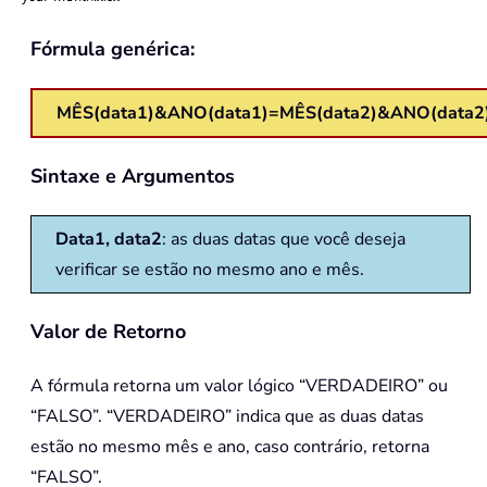
Fórmula genérica:
MÊS(data1)&ANO(data1)=MÊS(data2)&ANO(data2
Sintaxe e Argumentos
Data1, data2
: as duas datas que você deseja
verificar se estão no mesmo ano e mês.
Valor de Retorno
A fórmula retorna um valor lógico “VERDADEIRO” ou
“FALSO”. “VERDADEIRO” indica que as duas datas
estão no mesmo mês e ano, caso contrário, retorna
“FALSO”.