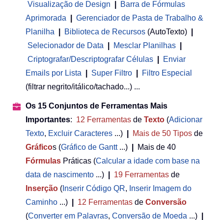
Visualização de Design
|
Barra de Fórmulas
Aprimorada
|
Gerenciador de Pasta de Trabalho &
Planilha
 | 
Biblioteca de Recursos
(AutoTexto)
|
Selecionador de Data
|
Mesclar Planilhas
|
Criptografar/Descriptografar Células
|
Enviar
Emails por Lista
|
Super Filtro
|
Filtro Especial
(filtrar negrito/itálico/tachado...) ...
Os 15 Conjuntos de Ferramentas Mais
Importantes
:
12
Ferramentas
de
Texto
(
Adicionar
Texto
,
Excluir Caracteres
...)
|
Mais de 50
Tipos
de
Gráfico
s (
Gráfico de Gantt
...)
|
Mais de 40
Fórmulas
Práticas (
Calcular a idade com base na
data de nascimento
...)
|
19
Ferramentas
de
Inserção
(
Inserir Código QR
,
Inserir Imagem do
Caminho
...)
|
12
Ferramentas
de
Conversão
(
Converter em Palavras
,
Conversão de Moeda
...)
|