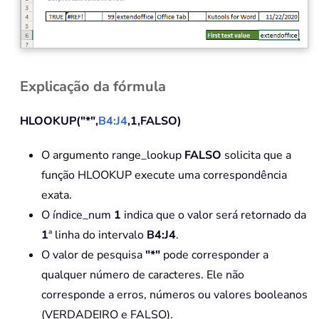
Explicação da fórmula
HLOOKUP("*",
B4:J4
,1,FALSO)
O argumento range_lookup
FALSO
solicita que a
função HLOOKUP execute uma correspondência
exata.
O índice_num
1
indica que o valor será retornado da
1
ª linha do intervalo
B4:J4
.
O valor de pesquisa
"*"
pode corresponder a
qualquer número de caracteres. Ele não
corresponde a erros, números ou valores booleanos
(VERDADEIRO e FALSO).