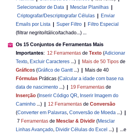
Selecionador de Data
|
Mesclar Planilhas
|
Criptografar/Descriptografar Células
|
Enviar
Emails por Lista
|
Super Filtro
|
Filtro Especial
(filtrar negrito/itálico/tachado...) ...
Os 15 Conjuntos de Ferramentas Mais
Importantes
:
12
Ferramentas
de
Texto
(
Adicionar
Texto
,
Excluir Caracteres
...)
|
Mais de 50
Tipos
de
Gráfico
s (
Gráfico de Gantt
...)
|
Mais de 40
Fórmulas
Práticas (
Calcular a idade com base na
data de nascimento
...)
|
19
Ferramentas
de
Inserção
(
Inserir Código QR
,
Inserir Imagem do
Caminho
...)
|
12
Ferramentas
de
Conversão
(
Converter em Palavras
,
Conversão de Moeda
...)
|
7
Ferramentas
de
Mesclar & Dividir
(
Mesclar
Linhas Avançado
,
Dividir Células do Excel
...)
|
...e