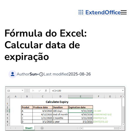
ExtendOffice
Skip to main content
Fórmula do Excel:
Calcular data de
expiração
Author
Sun
•
Last modified
2025-08-26