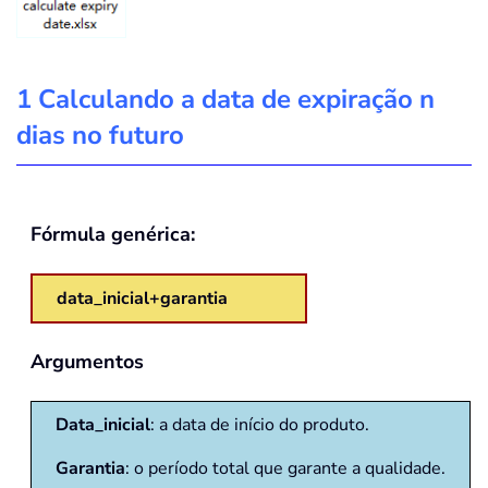
1 Calculando a data de expiração n
dias no futuro
Fórmula genérica:
data_inicial+garantia
Argumentos
Data_inicial
: a data de início do produto.
Garantia
: o período total que garante a qualidade.