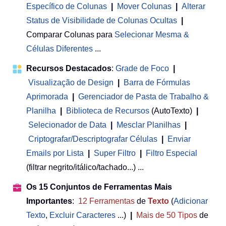
Específico de Colunas
|
Mover Colunas
|
Alterar
Status de Visibilidade de Colunas Ocultas
|
Comparar Colunas para
Selecionar Mesma &
Células Diferentes
...
Recursos Destacados
:
Grade de Foco
|
Visualização de Design
|
Barra de Fórmulas
Aprimorada
|
Gerenciador de Pasta de Trabalho &
Planilha
 | 
Biblioteca de Recursos
(AutoTexto)
|
Selecionador de Data
|
Mesclar Planilhas
|
Criptografar/Descriptografar Células
|
Enviar
Emails por Lista
|
Super Filtro
|
Filtro Especial
(filtrar negrito/itálico/tachado...) ...
Os 15 Conjuntos de Ferramentas Mais
Importantes
:
12
Ferramentas
de
Texto
(
Adicionar
Texto
,
Excluir Caracteres
...)
|
Mais de 50
Tipos
de