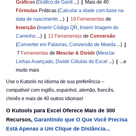
Gráfico
s (
Gráfico de Gantt
...)
|
Mais de 40
Fórmulas
Práticas (
Calcular a idade com base na
data de nascimento
...)
|
19
Ferramentas
de
Inserção
(
Inserir Código QR
,
Inserir Imagem do
Caminho
...)
|
12
Ferramentas
de
Conversão
(
Converter em Palavras
,
Conversão de Moeda
...)
|
7
Ferramentas
de
Mesclar & Dividir
(
Mesclar
Linhas Avançado
,
Dividir Células do Excel
...)
|
...e
muito mais
Use o Kutools no idioma de sua preferência –
compatível com inglês, espanhol, alemão, francês,
chinês e mais de 40 outros idiomas!
O Kutools para Excel Oferece Mais de 300
Recursos,
Garantindo que O Que Você Precisa
Está Apenas a Um Clique de Distância...