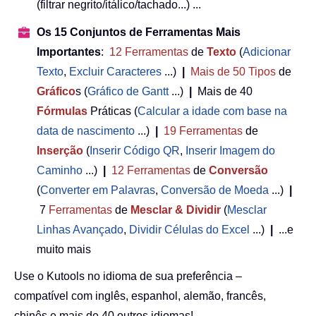
(filtrar negrito/itálico/tachado...) ...
Os 15 Conjuntos de Ferramentas Mais
Importantes
:
12
Ferramentas
de
Texto
(
Adicionar
Texto
,
Excluir Caracteres
...)
|
Mais de 50
Tipos
de
Gráfico
s (
Gráfico de Gantt
...)
|
Mais de 40
Fórmulas
Práticas (
Calcular a idade com base na
data de nascimento
...)
|
19
Ferramentas
de
Inserção
(
Inserir Código QR
,
Inserir Imagem do
Caminho
...)
|
12
Ferramentas
de
Conversão
(
Converter em Palavras
,
Conversão de Moeda
...)
|
7
Ferramentas
de
Mesclar & Dividir
(
Mesclar
Linhas Avançado
,
Dividir Células do Excel
...)
|
...e
muito mais
Use o Kutools no idioma de sua preferência –
compatível com inglês, espanhol, alemão, francês,
chinês e mais de 40 outros idiomas!