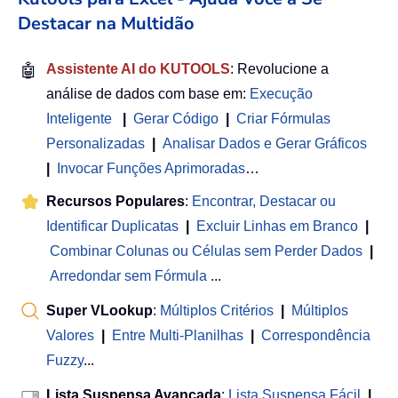
Destacar na Multidão
🤖
Assistente AI do KUTOOLS
: Revolucione a
análise de dados com base em:
Execução
Inteligente
|
Gerar Código
|
Criar Fórmulas
Personalizadas
|
Analisar Dados e Gerar Gráficos
|
Invocar Funções Aprimoradas
…
Recursos Populares
:
Encontrar, Destacar ou
Identificar Duplicatas
|
Excluir Linhas em Branco
|
Combinar Colunas ou Células sem Perder Dados
|
Arredondar sem Fórmula
...
Super VLookup
:
Múltiplos Critérios
|
Múltiplos
Valores
|
Entre Multi-Planilhas
|
Correspondência
Fuzzy
...
Lista Suspensa Avançada
:
Lista Suspensa Fácil
|