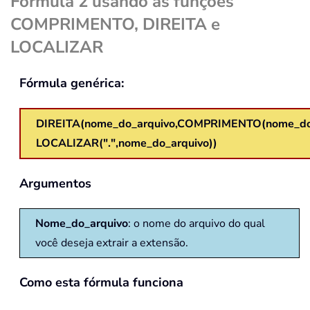
Fórmula 2 usando as funções
COMPRIMENTO, DIREITA e
LOCALIZAR
Fórmula genérica:
DIREITA(nome_do_arquivo,COMPRIMENTO(nome_do_
LOCALIZAR(".",nome_do_arquivo))
Argumentos
Nome_do_arquivo
: o nome do arquivo do qual
você deseja extrair a extensão.
Como esta fórmula funciona