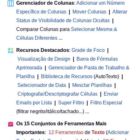
Gerenciador de Colunas
:
Adicionar um Número
Específico de Colunas
|
Mover Colunas
|
Alterar
Status de Visibilidade de Colunas Ocultas
|
Comparar Colunas para
Selecionar Mesma &
Células Diferentes
...
Recursos Destacados
:
Grade de Foco
|
Visualização de Design
|
Barra de Fórmulas
Aprimorada
|
Gerenciador de Pasta de Trabalho &
Planilha
 | 
Biblioteca de Recursos
(AutoTexto)
|
Selecionador de Data
|
Mesclar Planilhas
|
Criptografar/Descriptografar Células
|
Enviar
Emails por Lista
|
Super Filtro
|
Filtro Especial
(filtrar negrito/itálico/tachado...) ...
Os 15 Conjuntos de Ferramentas Mais
Importantes
:
12
Ferramentas
de
Texto
(
Adicionar