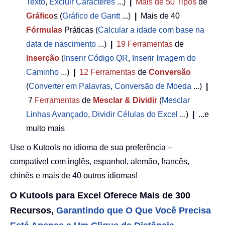
Texto
,
Excluir Caracteres
...)
|
Mais de 50
Tipos
de
Gráfico
s (
Gráfico de Gantt
...)
|
Mais de 40
Fórmulas
Práticas (
Calcular a idade com base na
data de nascimento
...)
|
19
Ferramentas
de
Inserção
(
Inserir Código QR
,
Inserir Imagem do
Caminho
...)
|
12
Ferramentas
de
Conversão
(
Converter em Palavras
,
Conversão de Moeda
...)
|
7
Ferramentas
de
Mesclar & Dividir
(
Mesclar
Linhas Avançado
,
Dividir Células do Excel
...)
|
...e
muito mais
Use o Kutools no idioma de sua preferência –
compatível com inglês, espanhol, alemão, francês,
chinês e mais de 40 outros idiomas!
O Kutools para Excel Oferece Mais de 300
Recursos,
Garantindo que O Que Você Precisa