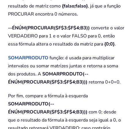
resultado de matriz como
{falso;falso}
, já que a função
PROCURAR encontra 0 números.
--ÉNÚM(PROCURAR($F$3:$F$4;B3))
converte o valor
VERDADEIRO para 1 e o valor FALSO para 0, então
essa fórmula altera o resultado da matriz para
{0;0}
.
SOMARPRODUTO
função: é usada para multiplicar
intervalos ou somar matrizes juntas e retorna a soma
dos produtos. A
SOMARPRODUTO(--
ÉNÚM(PROCURAR($F$3:$F$4;B3)))
retorna 0+0=0.
Por fim, compare a fórmula à esquerda
SOMARPRODUTO(--
ÉNÚM(PROCURAR($F$3:$F$4;B3)))
com 0; desde
que o resultado da fórmula à esquerda seja igual a 0, o
resultado retornará VERDADEIRO; caso contrário,