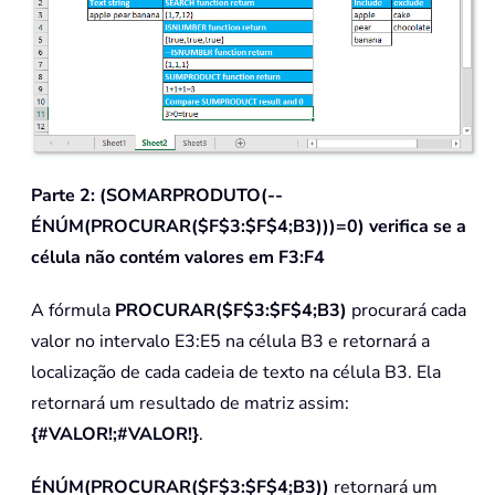
Parte 2:
(SOMARPRODUTO(--
ÉNÚM(PROCURAR($F$3:$F$4;B3)))=0)
verifica se a
célula não contém valores em F3:F4
A fórmula
PROCURAR($F$3:$F$4;B3)
procurará cada
valor no intervalo E3:E5 na célula B3 e retornará a
localização de cada cadeia de texto na célula B3. Ela
retornará um resultado de matriz assim:
{#VALOR!;#VALOR!}
.
ÉNÚM(PROCURAR($F$3:$F$4;B3))
retornará um