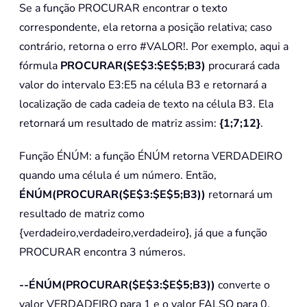
Se a função PROCURAR encontrar o texto
correspondente, ela retorna a posição relativa; caso
contrário, retorna o erro #VALOR!. Por exemplo, aqui a
fórmula
PROCURAR($E$3:$E$5;B3)
procurará cada
valor do intervalo E3:E5 na célula B3 e retornará a
localização de cada cadeia de texto na célula B3. Ela
retornará um resultado de matriz assim:
{1;7;12}
.
Função ÉNÚM: a função ÉNÚM retorna VERDADEIRO
quando uma célula é um número. Então,
ÉNÚM(PROCURAR($E$3:$E$5;B3))
retornará um
resultado de matriz como
{verdadeiro,verdadeiro,verdadeiro}, já que a função
PROCURAR encontra 3 números.
--ÉNÚM(PROCURAR($E$3:$E$5;B3))
converte o
valor VERDADEIRO para 1 e o valor FALSO para 0,