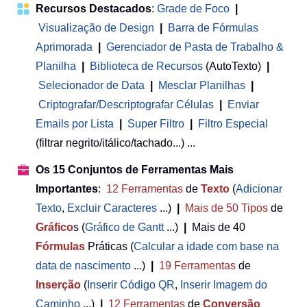
Recursos Destacados
:
Grade de Foco
|
Visualização de Design
|
Barra de Fórmulas
Aprimorada
|
Gerenciador de Pasta de Trabalho &
Planilha
 | 
Biblioteca de Recursos
(AutoTexto)
|
Selecionador de Data
|
Mesclar Planilhas
|
Criptografar/Descriptografar Células
|
Enviar
Emails por Lista
|
Super Filtro
|
Filtro Especial
(filtrar negrito/itálico/tachado...) ...
Os 15 Conjuntos de Ferramentas Mais
Importantes
:
12
Ferramentas
de
Texto
(
Adicionar
Texto
,
Excluir Caracteres
...)
|
Mais de 50
Tipos
de
Gráfico
s (
Gráfico de Gantt
...)
|
Mais de 40
Fórmulas
Práticas (
Calcular a idade com base na
data de nascimento
...)
|
19
Ferramentas
de
Inserção
(
Inserir Código QR
,
Inserir Imagem do
Caminho
...)
|
12
Ferramentas
de
Conversão