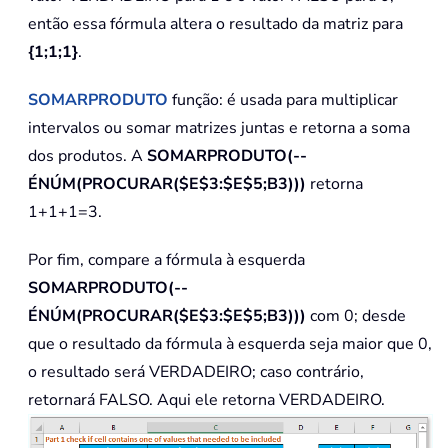
então essa fórmula altera o resultado da matriz para
{1;1;1}
.
SOMARPRODUTO
função: é usada para multiplicar
intervalos ou somar matrizes juntas e retorna a soma
dos produtos. A
SOMARPRODUTO(--
ÉNÚM(PROCURAR($E$3:$E$5;B3)))
retorna
1+1+1=3.
Por fim, compare a fórmula à esquerda
SOMARPRODUTO(--
ÉNÚM(PROCURAR($E$3:$E$5;B3)))
com 0; desde
que o resultado da fórmula à esquerda seja maior que 0,
o resultado será VERDADEIRO; caso contrário,
retornará FALSO. Aqui ele retorna VERDADEIRO.