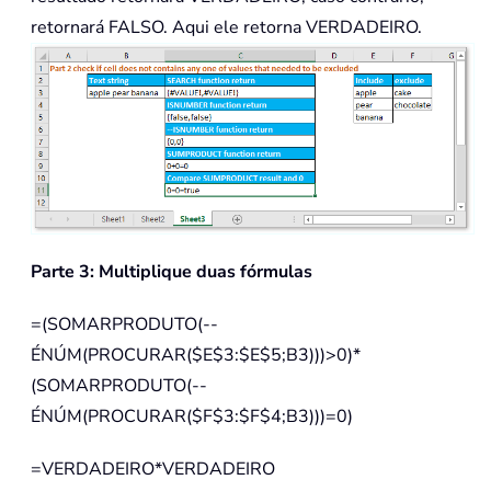
retornará FALSO. Aqui ele retorna VERDADEIRO.
Parte 3: Multiplique duas fórmulas
=(SOMARPRODUTO(--
ÉNÚM(PROCURAR($E$3:$E$5;B3)))>0)*
(SOMARPRODUTO(--
ÉNÚM(PROCURAR($F$3:$F$4;B3)))=0)
=VERDADEIRO*VERDADEIRO