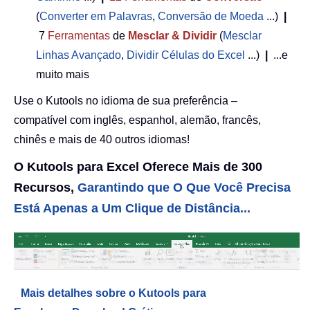
(
Converter em Palavras
,
Conversão de Moeda
...)
|
7
Ferramentas
de
Mesclar & Dividir
(
Mesclar
Linhas Avançado
,
Dividir Células do Excel
...)
|
...e
muito mais
Use o Kutools no idioma de sua preferência –
compatível com inglês, espanhol, alemão, francês,
chinês e mais de 40 outros idiomas!
O Kutools para Excel Oferece Mais de 300
Recursos,
Garantindo que O Que Você Precisa
Está Apenas a Um Clique de Distância...
Mais detalhes sobre o Kutools para