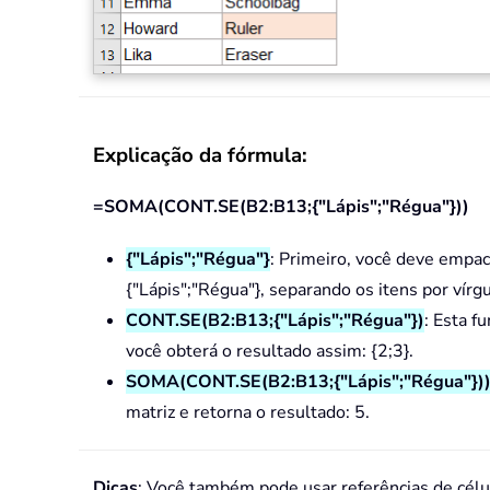
Explicação da fórmula:
=SOMA(CONT.SE(B2:B13;{"Lápis";"Régua"}))
{"Lápis";"Régua"}
: Primeiro, você deve empa
{"Lápis";"Régua"}, separando os itens por vírgu
CONT.SE(B2:B13;{"Lápis";"Régua"})
: Esta f
você obterá o resultado assim: {2;3}.
SOMA(CONT.SE(B2:B13;{"Lápis";"Régua"})
matriz e retorna o resultado: 5.
Dicas
: Você também pode usar referências de célul