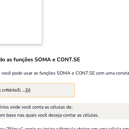
ndo as funções SOMA e CONT.SE
, você pode usar as funções SOMA e CONT.SE com uma constant
critério3; …}))
érios onde você conta as células de;
om base nas quais você deseja contar as células.
ou “Régua”, copie ou insira a fórmula abaixo em uma célula em