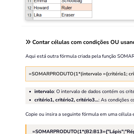
Contar células com condições OU u
Aqui está outra fórmula criada pela função SOMA
=SOMARPRODUTO(1*(intervalo ={critério1; critér
intervalo
: O intervalo de dados contém os crit
critério1, critério2, critério3…
: As condições c
Copie ou insira a seguinte fórmula em uma célula 
=SOMARPRODUTO(1*(B2:B13={"Lápis";"Rég