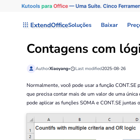
Kutools
para
Office
— Uma Suíte. Cinco Ferrame
Skip to main content
ExtendOffice
Soluções
Baixar
Preç
Contagens com lógic
Author
Xiaoyang
•
Last modified
2025-08-26
Normalmente, você pode usar a função CONT.SE par
que precisa contar mais de um valor de uma única c
pode aplicar as funções SOMA e CONT.SE junta