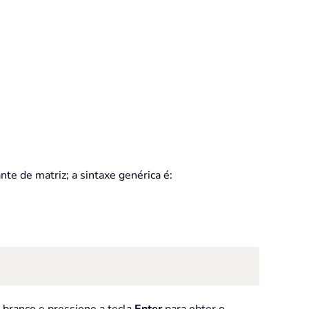
e de matriz; a sintaxe genérica é:
 branco e pressione a tecla
Enter
para obter o