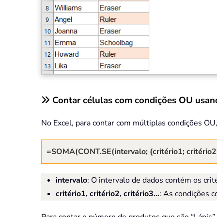
Contar células com condições OU usa
No Excel, para contar com múltiplas condições OU
=SOMA(CONT.SE(intervalo; {critério1; critério2; 
intervalo
: O intervalo de dados contém os crit
critério1, critério2, critério3…
: As condições c
Para contar o número de produtos que são “Lápis” 