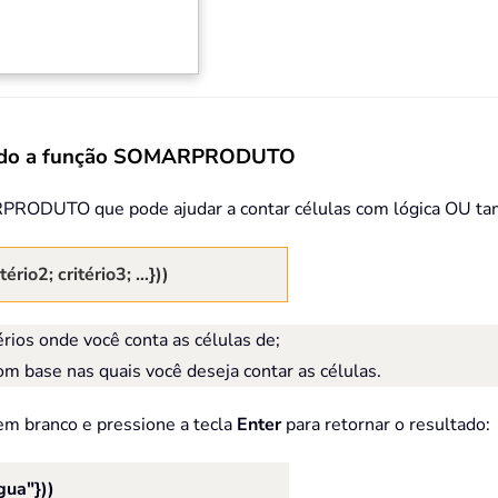
sando a função SOMARPRODUTO
RPRODUTO que pode ajudar a contar células com lógica OU tam
io2; critério3; …}))
érios onde você conta as células de;
om base nas quais você deseja contar as células.
em branco e pressione a tecla
Enter
para retornar o resultado:
ua"}))