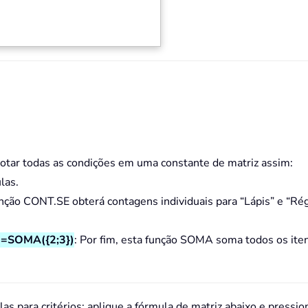
cotar todas as condições em uma constante de matriz assim:
las.
unção CONT.SE obterá contagens individuais para “Lápis” e “Rég
)=SOMA({2;3})
: Por fim, esta função SOMA soma todos os ite
as para critérios; aplique a fórmula de matriz abaixo e pressi