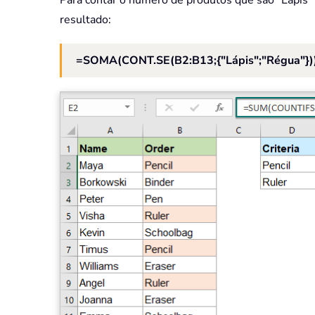
resultado:
=SOMA(CONT.SE(B2:B13;{"Lápis";"Régua"})