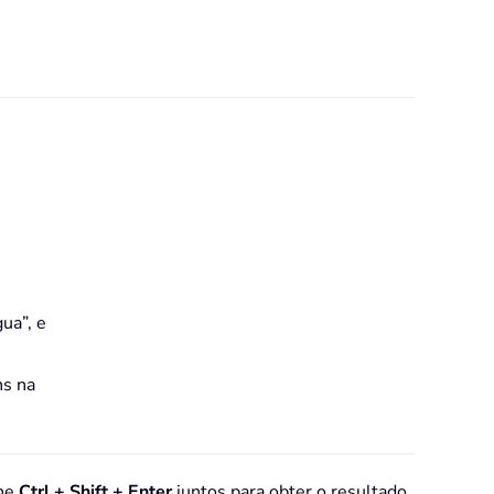
ua”, e
ns na
one
Ctrl + Shift + Enter
juntos para obter o resultado