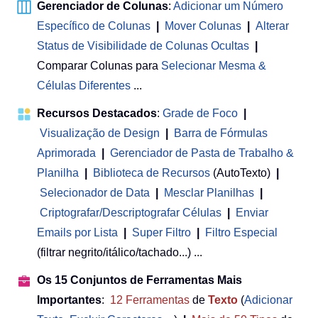
Gerenciador de Colunas
:
Adicionar um Número
Específico de Colunas
|
Mover Colunas
|
Alterar
Status de Visibilidade de Colunas Ocultas
|
Comparar Colunas para
Selecionar Mesma &
Células Diferentes
...
Recursos Destacados
:
Grade de Foco
|
Visualização de Design
|
Barra de Fórmulas
Aprimorada
|
Gerenciador de Pasta de Trabalho &
Planilha
 | 
Biblioteca de Recursos
(AutoTexto)
|
Selecionador de Data
|
Mesclar Planilhas
|
Criptografar/Descriptografar Células
|
Enviar
Emails por Lista
|
Super Filtro
|
Filtro Especial
(filtrar negrito/itálico/tachado...) ...
Os 15 Conjuntos de Ferramentas Mais
Importantes
:
12
Ferramentas
de
Texto
(
Adicionar