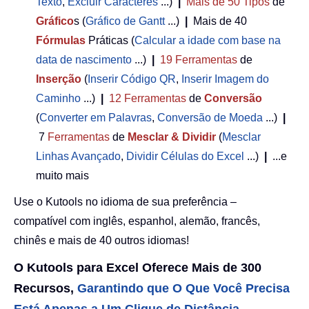
Texto
,
Excluir Caracteres
...)
|
Mais de 50
Tipos
de
Gráfico
s (
Gráfico de Gantt
...)
|
Mais de 40
Fórmulas
Práticas (
Calcular a idade com base na
data de nascimento
...)
|
19
Ferramentas
de
Inserção
(
Inserir Código QR
,
Inserir Imagem do
Caminho
...)
|
12
Ferramentas
de
Conversão
(
Converter em Palavras
,
Conversão de Moeda
...)
|
7
Ferramentas
de
Mesclar & Dividir
(
Mesclar
Linhas Avançado
,
Dividir Células do Excel
...)
|
...e
muito mais
Use o Kutools no idioma de sua preferência –
compatível com inglês, espanhol, alemão, francês,
chinês e mais de 40 outros idiomas!
O Kutools para Excel Oferece Mais de 300
Recursos,
Garantindo que O Que Você Precisa