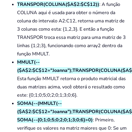
TRANSPOR(COLUNA($A$2:$C$12))
: A função
COLUNA aqui é usada para obter o número da
coluna do intervalo A2:C12, retorna uma matriz de
3 colunas como esta: {1,2,3}. E então a função
TRANSPOR troca essa matriz para uma matriz de 3
linhas {1;2;3}, funcionando como array2 dentro da
função MMULT.
MMULT(--
($A$2:$C$12="Joanna");TRANSPOR(COLUNA($A$2
Esta função MMULT retorna o produto matricial das
duas matrizes acima, você obterá o resultado como
este: {0;1;0;5;0;2;0;1;3;0;6}.
SOMA(--(MMULT(--
($A$2:$C$12="Joanna");TRANSPOR(COLUNA($A$2
SOMA(--{0;1;0;5;0;2;0;1;3;0;6}>0)
: Primeiro,
verifique os valores na matriz maiores que 0: Se um