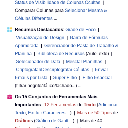
Status de Visibilidade de Colunas Ocultas
|
Comparar Colunas para
Selecionar Mesma &
Células Diferentes
...
Recursos Destacados
:
Grade de Foco
|
Visualização de Design
|
Barra de Fórmulas
Aprimorada
|
Gerenciador de Pasta de Trabalho &
Planilha
 | 
Biblioteca de Recursos
(AutoTexto)
|
Selecionador de Data
|
Mesclar Planilhas
|
Criptografar/Descriptografar Células
|
Enviar
Emails por Lista
|
Super Filtro
|
Filtro Especial
(filtrar negrito/itálico/tachado...) ...
Os 15 Conjuntos de Ferramentas Mais
Importantes
:
12
Ferramentas
de
Texto
(
Adicionar
Texto
,
Excluir Caracteres
...)
|
Mais de 50
Tipos
de
Gráfico
s (
Gráfico de Gantt
...)
|
Mais de 40