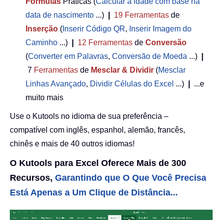
Fórmulas
Práticas (
Calcular a idade com base na
data de nascimento
...)
|
19
Ferramentas
de
Inserção
(
Inserir Código QR
,
Inserir Imagem do
Caminho
...)
|
12
Ferramentas
de
Conversão
(
Converter em Palavras
,
Conversão de Moeda
...)
|
7
Ferramentas
de
Mesclar & Dividir
(
Mesclar
Linhas Avançado
,
Dividir Células do Excel
...)
|
...e
muito mais
Use o Kutools no idioma de sua preferência –
compatível com inglês, espanhol, alemão, francês,
chinês e mais de 40 outros idiomas!
O Kutools para Excel Oferece Mais de 300
Recursos,
Garantindo que O Que Você Precisa
Está Apenas a Um Clique de Distância...