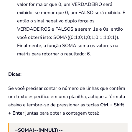
valor for maior que 0, um VERDADEIRO será
exibido; se menor que 0, um FALSO será exibido. E
então o sinal negativo duplo força os
VERDADEIROS e FALSOS a serem 1s e 0s, então
você obterá isto: SOMA({0;1;0;1;0;1;0;1;1;0;1}).
Finalmente, a função SOMA soma os valores na
matriz para retornar o resultado: 6.
Dicas:
Se você precisar contar o número de linhas que contêm
um texto específico em uma planilha, aplique a fórmula
abaixo e lembre-se de pressionar as teclas
Ctrl + Shift
+ Enter
juntas para obter a contagem total:
=SOMA(--(MMULT(--