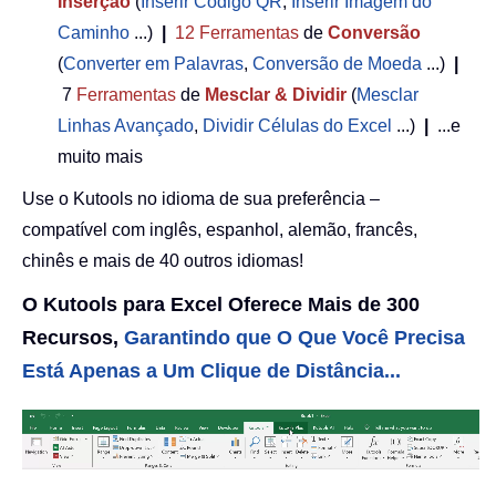
Inserção
(
Inserir Código QR
,
Inserir Imagem do
Caminho
...)
|
12
Ferramentas
de
Conversão
(
Converter em Palavras
,
Conversão de Moeda
...)
|
7
Ferramentas
de
Mesclar & Dividir
(
Mesclar
Linhas Avançado
,
Dividir Células do Excel
...)
|
...e
muito mais
Use o Kutools no idioma de sua preferência –
compatível com inglês, espanhol, alemão, francês,
chinês e mais de 40 outros idiomas!
O Kutools para Excel Oferece Mais de 300
Recursos,
Garantindo que O Que Você Precisa
Está Apenas a Um Clique de Distância...