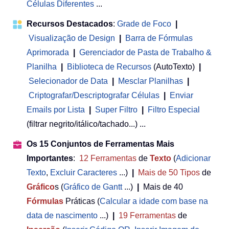
Células Diferentes
...
Recursos Destacados
:
Grade de Foco
|
Visualização de Design
|
Barra de Fórmulas
Aprimorada
|
Gerenciador de Pasta de Trabalho &
Planilha
 | 
Biblioteca de Recursos
(AutoTexto)
|
Selecionador de Data
|
Mesclar Planilhas
|
Criptografar/Descriptografar Células
|
Enviar
Emails por Lista
|
Super Filtro
|
Filtro Especial
(filtrar negrito/itálico/tachado...) ...
Os 15 Conjuntos de Ferramentas Mais
Importantes
:
12
Ferramentas
de
Texto
(
Adicionar
Texto
,
Excluir Caracteres
...)
|
Mais de 50
Tipos
de
Gráfico
s (
Gráfico de Gantt
...)
|
Mais de 40
Fórmulas
Práticas (
Calcular a idade com base na
data de nascimento
...)
|
19
Ferramentas
de