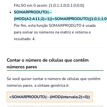
FALSO em 0 assim: {1;0;1;1;0;0;1;0;0;0}.
SOMARPRODUTO(--
(MOD(A2:A11;2)=1))=SOMARPRODUTO({1;0;1;1;0;0
Por fim, esta função SOMARPRODUTO é usada
para somar os números na matriz e retorna o
resultado: 4.
Contar o número de células que contêm
números pares
Se você quiser contar o número de células que contêm
números pares, a sintaxe genérica é:
=SOMARPRODUTO(--(MOD(intervalo;2)=0))