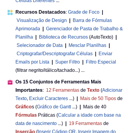
Células Diferentes
...
Recursos Destacados
:
Grade de Foco
|
Visualização de Design
|
Barra de Fórmulas
Aprimorada
|
Gerenciador de Pasta de Trabalho &
Planilha
 | 
Biblioteca de Recursos
(AutoTexto)
|
Selecionador de Data
|
Mesclar Planilhas
|
Criptografar/Descriptografar Células
|
Enviar
Emails por Lista
|
Super Filtro
|
Filtro Especial
(filtrar negrito/itálico/tachado...) ...
Os 15 Conjuntos de Ferramentas Mais
Importantes
:
12
Ferramentas
de
Texto
(
Adicionar
Texto
,
Excluir Caracteres
...)
|
Mais de 50
Tipos
de
Gráfico
s (
Gráfico de Gantt
...)
|
Mais de 40
Fórmulas
Práticas (
Calcular a idade com base na
data de nascimento
...)
|
19
Ferramentas
de
Inserção
(
Inserir Código QR
,
Inserir Imagem do