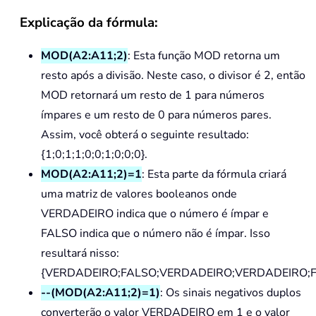
Explicação da fórmula:
MOD(A2:A11;2)
: Esta função MOD retorna um
resto após a divisão. Neste caso, o divisor é 2, então
MOD retornará um resto de 1 para números
ímpares e um resto de 0 para números pares.
Assim, você obterá o seguinte resultado:
{1;0;1;1;0;0;1;0;0;0}.
MOD(A2:A11;2)=1
: Esta parte da fórmula criará
uma matriz de valores booleanos onde
VERDADEIRO indica que o número é ímpar e
FALSO indica que o número não é ímpar. Isso
resultará nisso:
{VERDADEIRO;FALSO;VERDADEIRO;VERDADEIRO;F
--(MOD(A2:A11;2)=1)
: Os sinais negativos duplos
converterão o valor VERDADEIRO em 1 e o valor