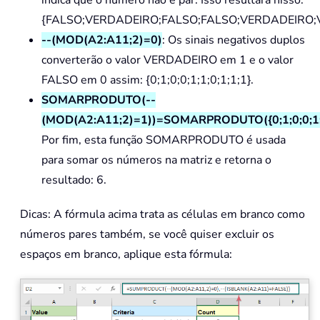
indica que o número não é par. Isso resultará nisso:
{FALSO;VERDADEIRO;FALSO;FALSO;VERDADEIRO;
--(MOD(A2:A11;2)=0)
: Os sinais negativos duplos
converterão o valor VERDADEIRO em 1 e o valor
FALSO em 0 assim: {0;1;0;0;1;1;0;1;1;1}.
SOMARPRODUTO(--
(MOD(A2:A11;2)=1))=SOMARPRODUTO({0;1;0;0;1;1
Por fim, esta função SOMARPRODUTO é usada
para somar os números na matriz e retorna o
resultado: 6.
Dicas: A fórmula acima trata as células em branco como
números pares também, se você quiser excluir os
espaços em branco, aplique esta fórmula: