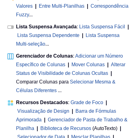
Valores
|
Entre Multi-Planilhas
|
Correspondência
Fuzzy
...
Lista Suspensa Avançada
:
Lista Suspensa Fácil
|
Lista Suspensa Dependente
|
Lista Suspensa
Multi-seleção
...
Gerenciador de Colunas
:
Adicionar um Número
Específico de Colunas
|
Mover Colunas
|
Alterar
Status de Visibilidade de Colunas Ocultas
|
Comparar Colunas para
Selecionar Mesma &
Células Diferentes
...
Recursos Destacados
:
Grade de Foco
|
Visualização de Design
|
Barra de Fórmulas
Aprimorada
|
Gerenciador de Pasta de Trabalho &
Planilha
 | 
Biblioteca de Recursos
(AutoTexto)
|
Selecionador de Data
|
Mesclar Planilhas
|