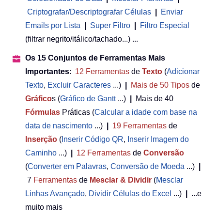
Criptografar/Descriptografar Células
|
Enviar
Emails por Lista
|
Super Filtro
|
Filtro Especial
(filtrar negrito/itálico/tachado...) ...
Os 15 Conjuntos de Ferramentas Mais
Importantes
:
12
Ferramentas
de
Texto
(
Adicionar
Texto
,
Excluir Caracteres
...)
|
Mais de 50
Tipos
de
Gráfico
s (
Gráfico de Gantt
...)
|
Mais de 40
Fórmulas
Práticas (
Calcular a idade com base na
data de nascimento
...)
|
19
Ferramentas
de
Inserção
(
Inserir Código QR
,
Inserir Imagem do
Caminho
...)
|
12
Ferramentas
de
Conversão
(
Converter em Palavras
,
Conversão de Moeda
...)
|
7
Ferramentas
de
Mesclar & Dividir
(
Mesclar
Linhas Avançado
,
Dividir Células do Excel
...)
|
...e
muito mais