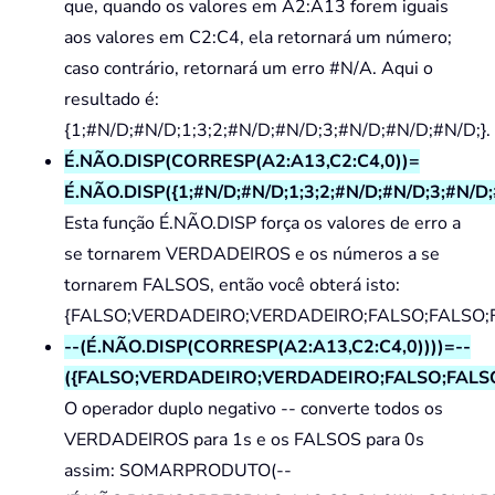
que, quando os valores em A2:A13 forem iguais
aos valores em C2:C4, ela retornará um número;
caso contrário, retornará um erro #N/A. Aqui o
resultado é:
{1;#N/D;#N/D;1;3;2;#N/D;#N/D;3;#N/D;#N/D;#N/D;}.
É.NÃO.DISP(CORRESP(A2:A13,C2:C4,0))=
É.NÃO.DISP({1;#N/D;#N/D;1;3;2;#N/D;#N/D;3;#N/D;
Esta função É.NÃO.DISP força os valores de erro a
se tornarem VERDADEIROS e os números a se
tornarem FALSOS, então você obterá isto:
{FALSO;VERDADEIRO;VERDADEIRO;FALSO;FALSO;
--(É.NÃO.DISP(CORRESP(A2:A13,C2:C4,0))))=--
({FALSO;VERDADEIRO;VERDADEIRO;FALSO;FAL
O operador duplo negativo -- converte todos os
VERDADEIROS para 1s e os FALSOS para 0s
assim: SOMARPRODUTO(--