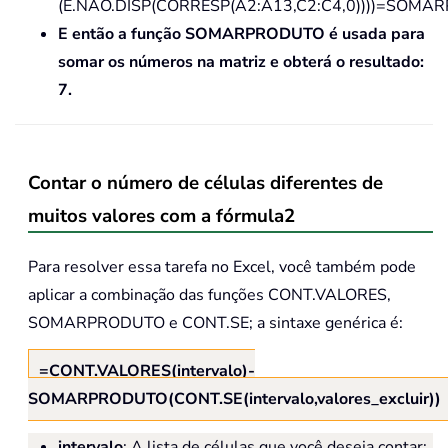
(É.NÃO.DISP(CORRESP(A2:A13,C2:C4,0))))=SOMARPRO
E então a função SOMARPRODUTO é usada para
somar os números na matriz e obterá o resultado:
7.
Contar o número de células diferentes de
muitos valores com a fórmula2
Para resolver essa tarefa no Excel, você também pode
aplicar a combinação das funções CONT.VALORES,
SOMARPRODUTO e CONT.SE; a sintaxe genérica é:
=CONT.VALORES(intervalo)-
SOMARPRODUTO(CONT.SE(intervalo,valores_excluir))
intervalo
: A lista de células que você deseja contar;