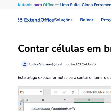
Kutools
para
Office
— Uma Suíte. Cinco Ferrame
Skip to main content
ExtendOffice
Soluções
Baixar
Preç
Contar células em b
Author
Siluvia
•
Last modified
2025-08-26
Este artigo explica fórmulas para contar o número d