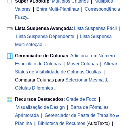
Super VLookup
:
Múltiplos Critérios
|
Múltiplos
Valores
|
Entre Multi-Planilhas
|
Correspondência
Fuzzy
...
Lista Suspensa Avançada
:
Lista Suspensa Fácil
|
Lista Suspensa Dependente
|
Lista Suspensa
Multi-seleção
...
Gerenciador de Colunas
:
Adicionar um Número
Específico de Colunas
|
Mover Colunas
|
Alterar
Status de Visibilidade de Colunas Ocultas
|
Comparar Colunas para
Selecionar Mesma &
Células Diferentes
...
Recursos Destacados
:
Grade de Foco
|
Visualização de Design
|
Barra de Fórmulas
Aprimorada
|
Gerenciador de Pasta de Trabalho &
Planilha
 | 
Biblioteca de Recursos
(AutoTexto)
|