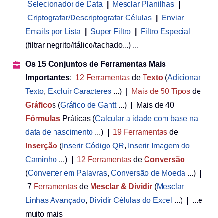
Selecionador de Data
|
Mesclar Planilhas
|
Criptografar/Descriptografar Células
|
Enviar
Emails por Lista
|
Super Filtro
|
Filtro Especial
(filtrar negrito/itálico/tachado...) ...
Os 15 Conjuntos de Ferramentas Mais
Importantes
:
12
Ferramentas
de
Texto
(
Adicionar
Texto
,
Excluir Caracteres
...)
|
Mais de 50
Tipos
de
Gráfico
s (
Gráfico de Gantt
...)
|
Mais de 40
Fórmulas
Práticas (
Calcular a idade com base na
data de nascimento
...)
|
19
Ferramentas
de
Inserção
(
Inserir Código QR
,
Inserir Imagem do
Caminho
...)
|
12
Ferramentas
de
Conversão
(
Converter em Palavras
,
Conversão de Moeda
...)
|
7
Ferramentas
de
Mesclar & Dividir
(
Mesclar
Linhas Avançado
,
Dividir Células do Excel
...)
|
...e
muito mais