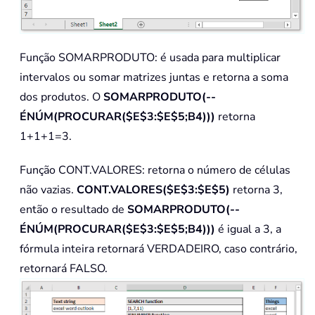
Função SOMARPRODUTO: é usada para multiplicar
intervalos ou somar matrizes juntas e retorna a soma
dos produtos. O
SOMARPRODUTO(--
ÉNÚM(PROCURAR($E$3:$E$5;B4)))
retorna
1+1+1=3.
Função CONT.VALORES: retorna o número de células
não vazias.
CONT.VALORES($E$3:$E$5)
retorna 3,
então o resultado de
SOMARPRODUTO(--
ÉNÚM(PROCURAR($E$3:$E$5;B4)))
é igual a 3, a
fórmula inteira retornará VERDADEIRO, caso contrário,
retornará FALSO.