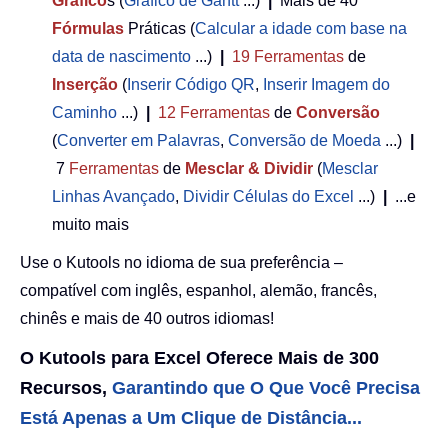
Gráfico
s (
Gráfico de Gantt
...)
|
Mais de 40
Fórmulas
Práticas (
Calcular a idade com base na
data de nascimento
...)
|
19
Ferramentas
de
Inserção
(
Inserir Código QR
,
Inserir Imagem do
Caminho
...)
|
12
Ferramentas
de
Conversão
(
Converter em Palavras
,
Conversão de Moeda
...)
|
7
Ferramentas
de
Mesclar & Dividir
(
Mesclar
Linhas Avançado
,
Dividir Células do Excel
...)
|
...e
muito mais
Use o Kutools no idioma de sua preferência –
compatível com inglês, espanhol, alemão, francês,
chinês e mais de 40 outros idiomas!
O Kutools para Excel Oferece Mais de 300
Recursos,
Garantindo que O Que Você Precisa
Está Apenas a Um Clique de Distância...