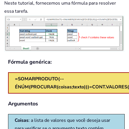
Neste tutorial, fornecemos uma fórmula para resolver
essa tarefa.
Fórmula genérica:
=SOMARPRODUTO(--
ÉNÚM(PROCURAR(coisas;texto)))=CONT.VALORES(c
Argumentos
Coisas
: a lista de valores que você deseja usar
para verificar se o argumento texto contém.