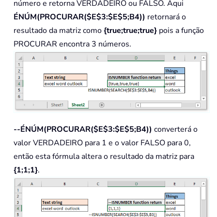
número e retorna VERDADEIRO ou FALSO. Aqui
ÉNÚM(PROCURAR($E$3:$E$5;B4))
retornará o
resultado da matriz como
{true;true;true}
pois a função
PROCURAR encontra 3 números.
--ÉNÚM(PROCURAR($E$3:$E$5;B4))
converterá o
valor VERDADEIRO para 1 e o valor FALSO para 0,
então esta fórmula altera o resultado da matriz para
{1;1;1}
.