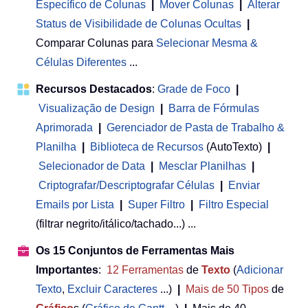
Específico de Colunas
|
Mover Colunas
|
Alterar
Status de Visibilidade de Colunas Ocultas
|
Comparar Colunas para
Selecionar Mesma &
Células Diferentes
...
Recursos Destacados
:
Grade de Foco
|
Visualização de Design
|
Barra de Fórmulas
Aprimorada
|
Gerenciador de Pasta de Trabalho &
Planilha
 | 
Biblioteca de Recursos
(AutoTexto)
|
Selecionador de Data
|
Mesclar Planilhas
|
Criptografar/Descriptografar Células
|
Enviar
Emails por Lista
|
Super Filtro
|
Filtro Especial
(filtrar negrito/itálico/tachado...) ...
Os 15 Conjuntos de Ferramentas Mais
Importantes
:
12
Ferramentas
de
Texto
(
Adicionar
Texto
,
Excluir Caracteres
...)
|
Mais de 50
Tipos
de