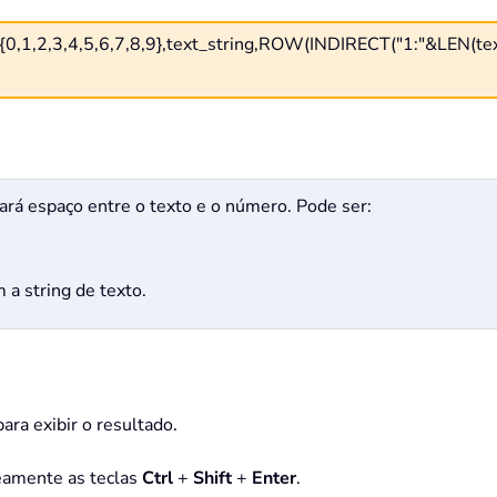
,2,3,4,5,6,7,8,9},text_string,ROW(INDIRECT("1:"&LEN(text_st
nará espaço entre o texto e o número. Pode ser:
a string de texto.
ara exibir o resultado.
neamente as teclas
Ctrl
+
Shift
+
Enter
.