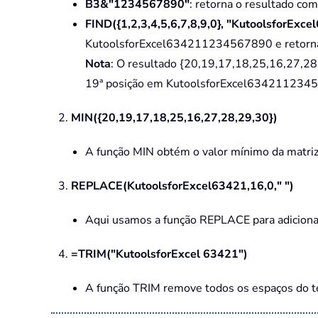
B3&"1234567890"
: retorna o resultado c
FIND({1,2,3,4,5,6,7,8,9,0}, "KutoolsforEx
KutoolsforExcel634211234567890 e retorna 
Nota
: O resultado {20,19,17,18,25,16,27,2
19ª posição em KutoolsforExcel63421123
2.
MIN({20,19,17,18,25,16,27,28,29,30})
A função MIN obtém o valor mínimo da matriz.
3.
REPLACE(KutoolsforExcel63421,16,0," ")
Aqui usamos a função REPLACE para adiciona
4.
=TRIM("KutoolsforExcel 63421")
A função TRIM remove todos os espaços do tex