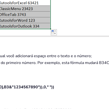
qual você adicionará espaço entre o texto e o número;
es do primeiro número. Por exemplo, esta fórmula mudará B
0},B3&"1234567890")),0," "))