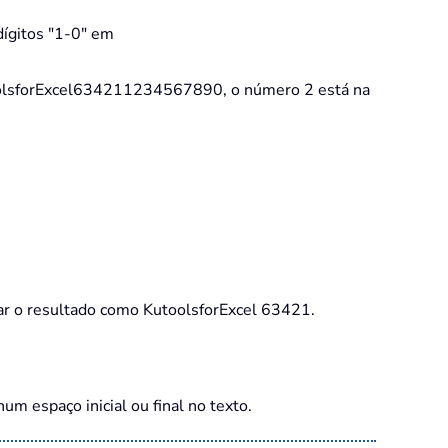
dígitos "1-0" em
toolsforExcel634211234567890, o número 2 está na
r o resultado como KutoolsforExcel 63421.
m espaço inicial ou final no texto.