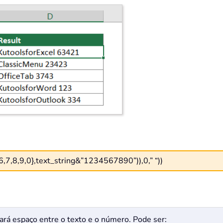
7,8,9,0},text_string&”1234567890”)),0,” “))
nará espaço entre o texto e o número. Pode ser: