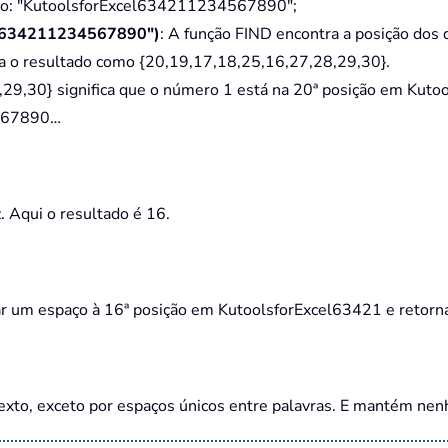
omo: "KutoolsforExcel634211234567890";
cel634211234567890")
: A função FIND encontra a posição dos 
o resultado como {20,19,17,18,25,16,27,28,29,30}.
8,29,30} significa que o número 1 está na 20ª posição em Ku
4567890…
 Aqui o resultado é 16.
r um espaço à 16ª posição em KutoolsforExcel63421 e retorna
to, exceto por espaços únicos entre palavras. E mantém nenhu