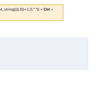
ring)))),0))+1,0," "))
+
Ctrl
+