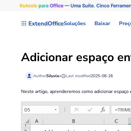
Kutools
para
Office
— Uma Suíte. Cinco Ferrame
Skip to main content
ExtendOffice
Soluções
Baixar
Preç
Adicionar espaço en
Author
Siluvia
•
Last modified
2025-08-26
Neste artigo, aprenderemos como adicionar espaço 