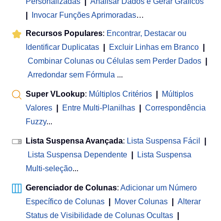
Personalizadas
|
Analisar Dados e Gerar Gráficos
|
Invocar Funções Aprimoradas
…
Recursos Populares
:
Encontrar, Destacar ou
Identificar Duplicatas
|
Excluir Linhas em Branco
|
Combinar Colunas ou Células sem Perder Dados
|
Arredondar sem Fórmula
...
Super VLookup
:
Múltiplos Critérios
|
Múltiplos
Valores
|
Entre Multi-Planilhas
|
Correspondência
Fuzzy
...
Lista Suspensa Avançada
:
Lista Suspensa Fácil
|
Lista Suspensa Dependente
|
Lista Suspensa
Multi-seleção
...
Gerenciador de Colunas
:
Adicionar um Número
Específico de Colunas
|
Mover Colunas
|
Alterar
Status de Visibilidade de Colunas Ocultas
|