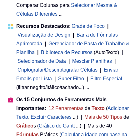
Comparar Colunas para
Selecionar Mesma &
Células Diferentes
...
Recursos Destacados
:
Grade de Foco
|
Visualização de Design
|
Barra de Fórmulas
Aprimorada
|
Gerenciador de Pasta de Trabalho &
Planilha
 | 
Biblioteca de Recursos
(AutoTexto)
|
Selecionador de Data
|
Mesclar Planilhas
|
Criptografar/Descriptografar Células
|
Enviar
Emails por Lista
|
Super Filtro
|
Filtro Especial
(filtrar negrito/itálico/tachado...) ...
Os 15 Conjuntos de Ferramentas Mais
Importantes
:
12
Ferramentas
de
Texto
(
Adicionar
Texto
,
Excluir Caracteres
...)
|
Mais de 50
Tipos
de
Gráfico
s (
Gráfico de Gantt
...)
|
Mais de 40
Fórmulas
Práticas (
Calcular a idade com base na