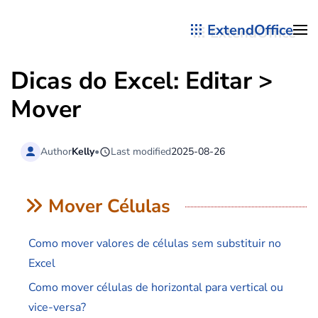
ExtendOffice
Skip to main content
Dicas do Excel: Editar >
Mover
Author
Kelly
•
Last modified
2025-08-26
Mover Células
Como mover valores de células sem substituir no
Excel
Como mover células de horizontal para vertical ou
vice-versa?