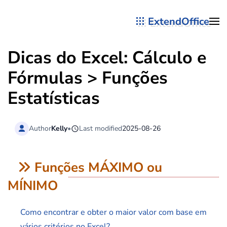
ExtendOffice
Skip to main content
Dicas do Excel: Cálculo e
Fórmulas > Funções
Estatísticas
Author
Kelly
•
Last modified
2025-08-26
Funções MÁXIMO ou
MÍNIMO
Como encontrar e obter o maior valor com base em
vários critérios no Excel?