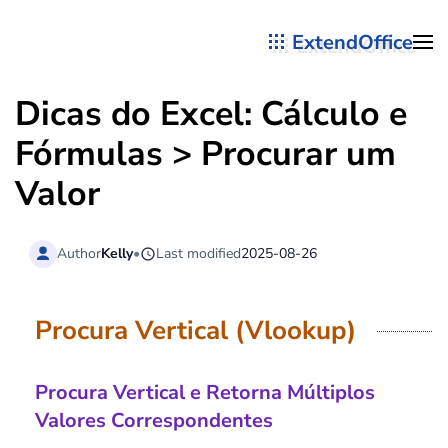
ExtendOffice
Skip to main content
Dicas do Excel: Cálculo e
Fórmulas > Procurar um
Valor
Author
Kelly
•
Last modified
2025-08-26
Procura Vertical (Vlookup)
Procura Vertical e Retorna Múltiplos
Valores Correspondentes