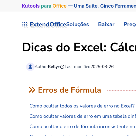
Kutools
para
Office
— Uma Suíte. Cinco Ferrame
Skip to main content
ExtendOffice
Soluções
Baixar
Preç
Dicas do Excel: Cál
Author
Kelly
•
Last modified
2025-08-26
Erros de Fórmula
Como ocultar todos os valores de erro no Excel?
Como ocultar valores de erro em uma tabela din
Como ocultar o erro de fórmula inconsistente no