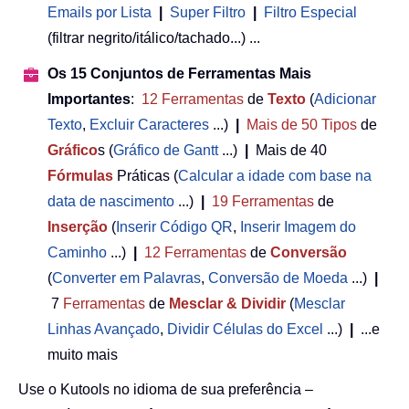
Emails por Lista
|
Super Filtro
|
Filtro Especial
(filtrar negrito/itálico/tachado...) ...
Os 15 Conjuntos de Ferramentas Mais
Importantes
:
12
Ferramentas
de
Texto
(
Adicionar
Texto
,
Excluir Caracteres
...)
|
Mais de 50
Tipos
de
Gráfico
s (
Gráfico de Gantt
...)
|
Mais de 40
Fórmulas
Práticas (
Calcular a idade com base na
data de nascimento
...)
|
19
Ferramentas
de
Inserção
(
Inserir Código QR
,
Inserir Imagem do
Caminho
...)
|
12
Ferramentas
de
Conversão
(
Converter em Palavras
,
Conversão de Moeda
...)
|
7
Ferramentas
de
Mesclar & Dividir
(
Mesclar
Linhas Avançado
,
Dividir Células do Excel
...)
|
...e
muito mais
Use o Kutools no idioma de sua preferência –