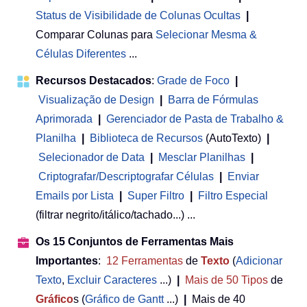
Status de Visibilidade de Colunas Ocultas
|
Comparar Colunas para
Selecionar Mesma &
Células Diferentes
...
Recursos Destacados
:
Grade de Foco
|
Visualização de Design
|
Barra de Fórmulas
Aprimorada
|
Gerenciador de Pasta de Trabalho &
Planilha
 | 
Biblioteca de Recursos
(AutoTexto)
|
Selecionador de Data
|
Mesclar Planilhas
|
Criptografar/Descriptografar Células
|
Enviar
Emails por Lista
|
Super Filtro
|
Filtro Especial
(filtrar negrito/itálico/tachado...) ...
Os 15 Conjuntos de Ferramentas Mais
Importantes
:
12
Ferramentas
de
Texto
(
Adicionar
Texto
,
Excluir Caracteres
...)
|
Mais de 50
Tipos
de
Gráfico
s (
Gráfico de Gantt
...)
|
Mais de 40