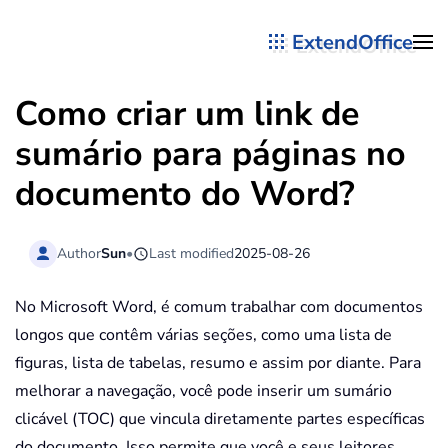
ExtendOffice
Skip to main content
Como criar um link de
sumário para páginas no
documento do Word?
Author
Sun
•
Last modified
2025-08-26
No Microsoft Word, é comum trabalhar com documentos
longos que contêm várias seções, como uma lista de
figuras, lista de tabelas, resumo e assim por diante. Para
melhorar a navegação, você pode inserir um sumário
clicável (TOC) que vincula diretamente partes específicas
do documento. Isso permite que você e seus leitores