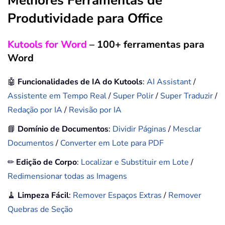
Melhores Ferramentas de
Produtividade para Office
Kutools for Word
– 100+ ferramentas para
Word
🤖
Funcionalidades de IA do Kutools
:
AI Assistant
/
Assistente em Tempo Real
/
Super Polir
/
Super Traduzir
/
Redação por IA
/
Revisão por IA
📘
Domínio de Documentos
:
Dividir Páginas
/
Mesclar
Documentos
/
Converter em Lote para PDF
✏
Edição de Corpo
:
Localizar e Substituir em Lote
/
Redimensionar todas as Imagens
🧹
Limpeza Fácil
:
Remover Espaços Extras
/
Remover
Quebras de Seção