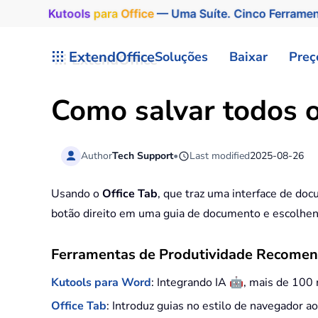
Kutools
para
Office
— Uma Suíte. Cinco Ferrame
Skip to main content
ExtendOffice
Soluções
Baixar
Preç
Como salvar todos 
Author
Tech Support
•
Last modified
2025-08-26
Usando o
Office Tab
, que traz uma interface de do
botão direito em uma guia de documento e escolhe
Ferramentas de Produtividade Recome
🤖
Kutools para Word
: Integrando IA
, mais de 100
Office Tab
: Introduz guias no estilo de navegador a