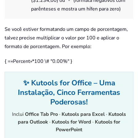
($1.234,00) ou "-" (formata negativos com
parênteses e mostra um hífen para zero)
Se você estiver formatando um campo de porcentagem,
talvez precise multiplicar o valor por 100 e aplicar o
formato de porcentagem. Por exemplo:
{ =«Percent»*100 \# "0.00%" }
✨ Kutools for Office – Uma
Instalação, Cinco Ferramentas
Poderosas!
Inclui
Office Tab Pro
·
Kutools para Excel
·
Kutools
para Outlook
·
Kutools for Word
·
Kutools for
PowerPoint