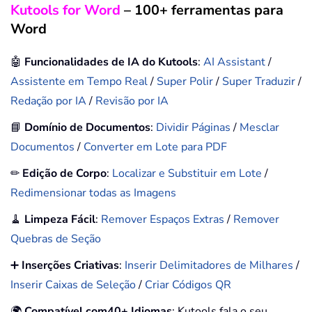
Kutools for Word
– 100+ ferramentas para
Word
🤖
Funcionalidades de IA do Kutools
:
AI Assistant
/
Assistente em Tempo Real
/
Super Polir
/
Super Traduzir
/
Redação por IA
/
Revisão por IA
📘
Domínio de Documentos
:
Dividir Páginas
/
Mesclar
Documentos
/
Converter em Lote para PDF
✏
Edição de Corpo
:
Localizar e Substituir em Lote
/
Redimensionar todas as Imagens
🧹
Limpeza Fácil
:
Remover Espaços Extras
/
Remover
Quebras de Seção
➕
Inserções Criativas
:
Inserir Delimitadores de Milhares
/
Inserir Caixas de Seleção
/
Criar Códigos QR
🌍
Compatível com40+ Idiomas
: Kutools fala o seu