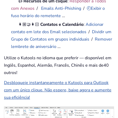
👍
Recursos de um clique
:
Responder a Todos
com Anexos
/
Emails Anti-Phishing
/
🕘Exibir o
fuso horário do remetente
...
👩🏼‍🤝‍👩🏻
Contatos e Calendário
:
Adicionar
contato em lote dos Email selecionados
/
Dividir um
Grupo de Contatos em grupos individuais
/
Remover
lembrete de aniversário
...
Utilize o Kutools no idioma que preferir — disponível em
Inglês, Espanhol, Alemão, Francês, Chinês e mais de40
outros!
Desbloqueie instantaneamente o Kutools para Outlook
com um único clique. Não espere, baixe agora e aumente
sua eficiência!