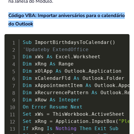
na Janela do Módulo.
Código VBA: Importar aniversários para o calendário
do Outlook
Copy
Sub
 ImportBirthdaysToCalendar
(
)
'Updateby ExtendOffice
Dim
 xWs 
As
 Excel
.
Dim
 xRng 
As
Dim
 xOlApp 
As
 Outlook
.
Dim
 xCalendarFld 
As
 Outlook
.
Dim
 xAppointmentItem 
As
 Outlook
.
Dim
 xRecurrencePattern 
As
 Outlook
.
Dim
 xRow 
As
Integer
On
Error
Resume
Next
Set
 xWs 
=
 ThisWorkbook
.
Set
 xRng 
=
 Application
.
InputBox
(
"Plea
If
 xRng 
Is
Nothing
Then
Exit
Sub