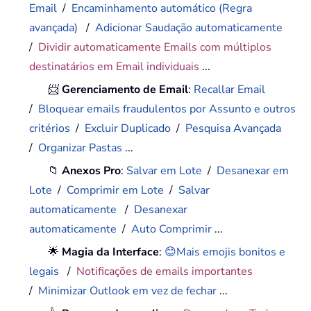
Email
/
Encaminhamento automático (Regra
avançada)
/
Adicionar Saudação automaticamente
/
Dividir automaticamente Emails com múltiplos
destinatários em Email individuais
...
📨
Gerenciamento de Email
:
Recallar Email
/
Bloquear emails fraudulentos por Assunto e outros
critérios
/
Excluir Duplicado
/
Pesquisa Avançada
/
Organizar Pastas
...
📁
Anexos Pro
:
Salvar em Lote
/
Desanexar em
Lote
/
Comprimir em Lote
/
Salvar
automaticamente
/
Desanexar
automaticamente
/
Auto Comprimir
...
🌟
Magia da Interface
:
😊Mais emojis bonitos e
legais
/
Notificações de emails importantes
/
Minimizar Outlook em vez de fechar
...