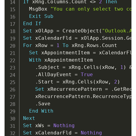
If
 xRng
.
Columns
.
Count 
<
>
2
Then
  MsgBox 
"You can only select two col
Exit
Sub
End
If
Set
 xOlApp 
=
 CreateObject
(
"Outlook.Ap
Set
 xCalendarFld 
=
 xOlApp
.
Session
.
Get
For
 xRow 
=
1
To
 xRng
.
Rows
.
Count

Set
 xAppointmentItem 
=
 xCalendarFld
With
 xAppointmentItem

.
Subject 
=
 xRng
.
Cells
(
xRow
,
1
)
&
 
.
AllDayEvent 
=
True
.
Start 
=
 xRng
.
Cells
(
xRow
,
2
)
Set
 xRecurrencePattern 
=
.
GetRecu
    xRecurrencePattern
.
RecurrenceType
.
Save

End
With
Next
Set
 xWs 
=
Nothing
Set
 xCalendarFld 
=
Nothing