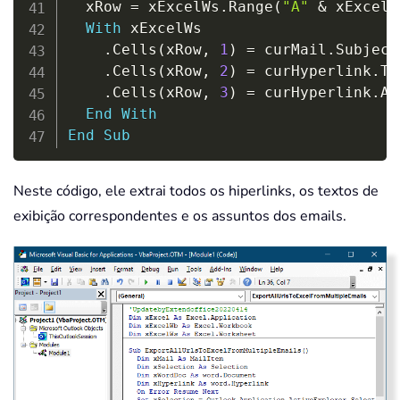
  xRow 
=
 xExcelWs
.
Range
(
"A"
&
 xExcelW
With
 xExcelWs

.
Cells
(
xRow
,
1
)
=
 curMail
.
Subject

.
Cells
(
xRow
,
2
)
=
 curHyperlink
.
Te
.
Cells
(
xRow
,
3
)
=
 curHyperlink
.
Ad
End
With
End
Sub
Neste código, ele extrai todos os hiperlinks, os textos de
exibição correspondentes e os assuntos dos emails.