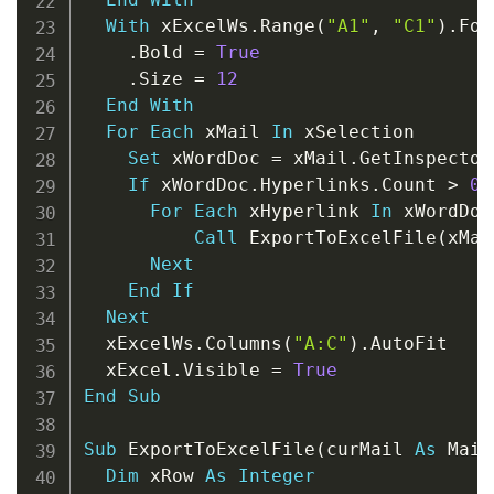
With
 xExcelWs
.
Range
(
"A1"
,
"C1"
)
.
Font
.
Bold 
=
True
.
Size 
=
12
End
With
For
Each
 xMail 
In
 xSelection

Set
 xWordDoc 
=
 xMail
.
GetInspector
If
 xWordDoc
.
Hyperlinks
.
Count 
>
0
For
Each
 xHyperlink 
In
 xWordDoc
Call
 ExportToExcelFile
(
xMai
Next
End
If
Next
  xExcelWs
.
Columns
(
"A:C"
)
.
AutoFit

  xExcel
.
Visible 
=
True
End
Sub
Sub
 ExportToExcelFile
(
curMail 
As
 Mail
Dim
 xRow 
As
Integer