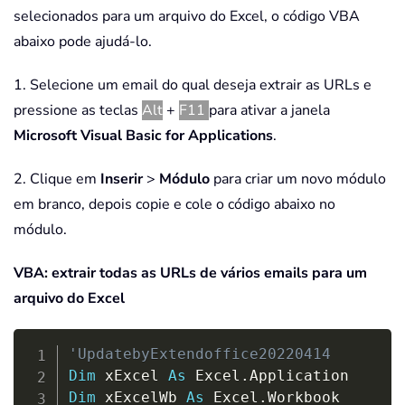
selecionados para um arquivo do Excel, o código VBA
abaixo pode ajudá-lo.
1. Selecione um email do qual deseja extrair as URLs e
pressione as teclas
Alt
+
F11
para ativar a janela
Microsoft Visual Basic for Applications
.
2. Clique em
Inserir
>
Módulo
para criar um novo módulo
em branco, depois copie e cole o código abaixo no
módulo.
VBA: extrair todas as URLs de vários emails para um
arquivo do Excel
Copy
'UpdatebyExtendoffice20220414
Dim
 xExcel 
As
 Excel
.
Dim
 xExcelWb 
As
 Excel
.