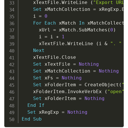
    xTextFile
.
WriteLine 
(
"Export URLs
Set
 xMatchCollection 
=
 xRegExp
.
Ex
    i 
=
0
For
Each
 xMatch 
In
 xMatchCollectio
      xUrl 
=
 xMatch
.
SubMatches
(
0
)
      i 
=
 i 
+
1
      xTextFile
.
WriteLine 
(
i 
&
". "
&
Next
    xTextFile
.
Close

Set
 xTextFile 
=
Nothing
Set
 xMatchCollection 
=
Nothing
Set
 xFs 
=
Nothing
Set
 xFolderItem 
=
 CreateObject
(
"S
    xFolderItem
.
InvokeVerbEx 
(
"open"
)
Set
 xFolderItem 
=
Nothing
End
If
Set
 xRegExp 
=
Nothing
End
Sub