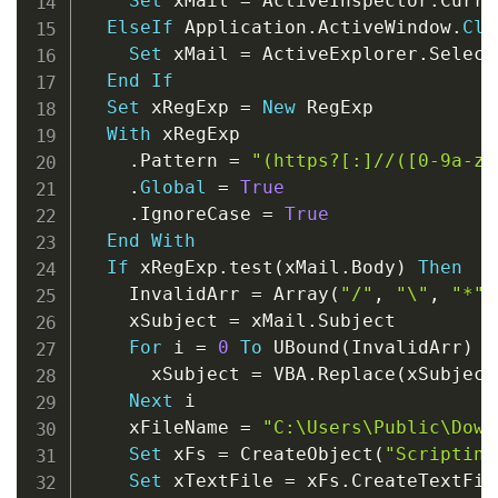
Set
 xMail 
=
 ActiveInspector
.
Curre
ElseIf
 Application
.
ActiveWindow
.
Cla
Set
 xMail 
=
 ActiveExplorer
.
Select
End
If
Set
 xRegExp 
=
New
 RegExp

With
 xRegExp

.
Pattern 
=
"(https?[:]//([0-9a-z=
.
Global
=
True
.
IgnoreCase 
=
True
End
With
If
 xRegExp
.
test
(
xMail
.
Body
)
Then
    InvalidArr 
=
 Array
(
"/"
,
"\"
,
"*"
,
    xSubject 
=
 xMail
.
Subject

For
 i 
=
0
To
 UBound
(
InvalidArr
)
      xSubject 
=
 VBA
.
Replace
(
xSubject
Next
 i

    xFileName 
=
"C:\Users\Public\Down
Set
 xFs 
=
 CreateObject
(
"Scripting
Set
 xTextFile 
=
 xFs
.
CreateTextFil