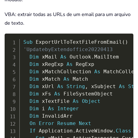
VBA: extrair todas as URLs de um email para um arquivo
de texto.
Copy
Sub
 ExportUrlToTextFileFromEmail
(
)
'UpdatebyExtendoffice20220413
Dim
 xMail 
As
 Outlook
.
MailItem

Dim
 xRegExp 
As
 RegExp

Dim
 xMatchCollection 
As
 MatchCollec
Dim
 xMatch 
As
 Match

Dim
 xUrl 
As
String
,
 xSubject 
As
Str
Dim
 xFs 
As
 FileSystemObject

Dim
 xTextFile 
As
Object
Dim
 i 
As
Integer
Dim
 InvalidArr

On
Error
Resume
Next
If
 Application
.
ActiveWindow
.
Class
=