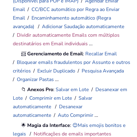
(Disponível para POP e IMAP)
/
Agendar Enviar
Email
/
CC/BCC automático por Regra ao Enviar
Email
/
Encaminhamento automático (Regra
avançada)
/
Adicionar Saudação automaticamente
/
Dividir automaticamente Emails com múltiplos
destinatários em Email individuais
...
📨
Gerenciamento de Email
:
Recallar Email
/
Bloquear emails fraudulentos por Assunto e outros
critérios
/
Excluir Duplicado
/
Pesquisa Avançada
/
Organizar Pastas
...
📁
Anexos Pro
:
Salvar em Lote
/
Desanexar em
Lote
/
Comprimir em Lote
/
Salvar
automaticamente
/
Desanexar
automaticamente
/
Auto Comprimir
...
🌟
Magia da Interface
:
😊Mais emojis bonitos e
legais
/
Notificações de emails importantes