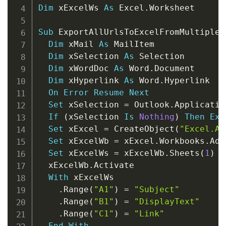
Dim
 xExcelWs 
As
 Excel
.
Worksheet

Sub
 ExportAllUrlsToExcelFromMultipleE
Dim
 xMail 
As
 MailItem

Dim
 xSelection 
As
 Selection

Dim
 xWordDoc 
As
 Word
.
Document

Dim
 xHyperlink 
As
 Word
.
Hyperlink

On
Error
Resume
Next
Set
 xSelection 
=
 Outlook
.
Applicatio
If
(
xSelection 
Is
Nothing
)
Then
Exi
Set
 xExcel 
=
 CreateObject
(
"Excel.Ap
Set
 xExcelWb 
=
 xExcel
.
Workbooks
.
Add

Set
 xExcelWs 
=
 xExcelWb
.
Sheets
(
1
)
  xExcelWb
.
Activate

With
 xExcelWs

.
Range
(
"A1"
)
=
"Subject"
.
Range
(
"B1"
)
=
"DisplayText"
.
Range
(
"C1"
)
=
"Link"
End
With