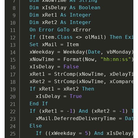
Dim
 xNowTime 
As
String
Dim
 xIsDelay 
As
Boolean
Dim
 xRet1 
As
Integer
Dim
 xRet2 
As
Integer
On
Error
GoTo
 xError

If
(
Item
.
Class
<
>
 olMail
)
Then
Exit
Set
 xMail 
=
 Item

  xWeekday 
=
 Weekday
(
Date
,
 vbMonday
)
  xNowTime 
=
 Format
(
Now
,
"hh:nn:ss"
)
  xIsDelay 
=
False
  xRet1 
=
 StrComp
(
xNowTime
,
 xDelayTim
  xRet2 
=
 StrComp
(
xNowTime
,
 xCompareT
If
 xRet1 
=
 xRet2 
Then
    xIsDelay 
=
True
End
If
If
(
xRet1 
=
-
1
)
And
(
xRet2 
=
-
1
)
Th
    xMail
.
DeferredDeliveryTime 
=
Date
Else
If
(
(
xWeekday 
=
5
)
And
 xIsDelay
)