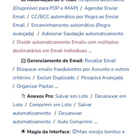
(Disponível para POP e IMAP)
/
Agendar Enviar
Email
/
CC/BCC automático por Regra ao Enviar
Email
/
Encaminhamento automático (Regra
avançada)
/
Adicionar Saudação automaticamente
/
Dividir automaticamente Emails com múltiplos
destinatários em Email individuais
...
📨
Gerenciamento de Email
:
Recallar Email
/
Bloquear emails fraudulentos por Assunto e outros
critérios
/
Excluir Duplicado
/
Pesquisa Avançada
/
Organizar Pastas
...
📁
Anexos Pro
:
Salvar em Lote
/
Desanexar em
Lote
/
Comprimir em Lote
/
Salvar
automaticamente
/
Desanexar
automaticamente
/
Auto Comprimir
...
🌟
Magia da Interface
:
😊Mais emojis bonitos e