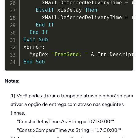
      xMail
.
DeferredDeliveryTime 
=
(
D
ElseIf
 xIsDelay 
Then
      xMail
.
DeferredDeliveryTime 
=
(
D
End
If
End
If
Exit
Sub
xError
:
  MsgBox 
"ItemSend: "
&
 Err
.
Descripti
End
Sub
Notas
:
1) Você pode alterar o tempo de atraso e o horário para
ativar a opção de entrega com atraso nas seguintes
linhas.
"Const xDelayTime As String = "07:30:00""
"Const xCompareTime As String = "17:30:00""