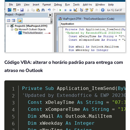
Código VBA: alterar o horário padrão para entrega com
atraso no Outlook
Copy
Private
Sub
 Application_ItemSend
(
ByVa
'Updated by Extendoffice & EWP 202306
Const
 xDelayTime 
As
String
=
"07:30
Const
 xCompareTime 
As
String
=
"17:
Dim
 xMail 
As
 Outlook
.
MailItem

Dim
 xWeekday 
As
Integer