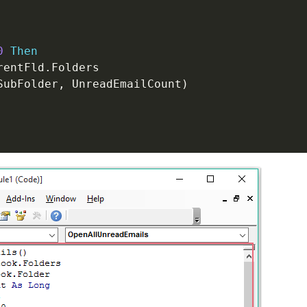
0
Then
rentFld
.
Folders

SubFolder
,
 UnreadEmailCount
)