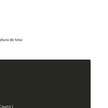
ptura de tela:
Copy
Count
)