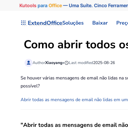
Kutools
para
Office
— Uma Suíte. Cinco Ferrame
Skip to main content
ExtendOffice
Soluções
Baixar
Preç
Como abrir todos os
Author
Xiaoyang
•
Last modified
2025-08-26
Se houver várias mensagens de email não lidas na su
possível?
Abrir todas as mensagens de email não lidas em uma
"Abrir todas as mensagens de email não