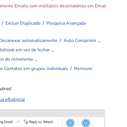
amente Emails com múltiplos destinatários em Email
/
Excluir Duplicado
/
Pesquisa Avançada
Desanexar automaticamente
/
Auto Comprimir
...
Outlook em vez de fechar
...
ário do remetente
...
de Contatos em grupos individuais
/
Remover
utros!
 eficiência!