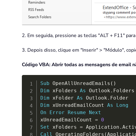
2. Em seguida, pressione as teclas "ALT + F11" para a
3. Depois disso, clique em "Inserir" > "Módulo", cop
Código VBA: Abrir todas as mensagens de email n
Sub
 OpenAllUnreadEmails
(
)
Dim
 xFolders 
As
 Outlook
.
Dim
 xFolder 
As
 Outlook
.
Dim
 xUnreadEmailCount 
As
Long
On
Error
Resume
Next
xUnreadEmailCount 
=
0
Set
 xFolders 
=
 Application
.
Acti
Call
 OperatingFolders
(
Applicati