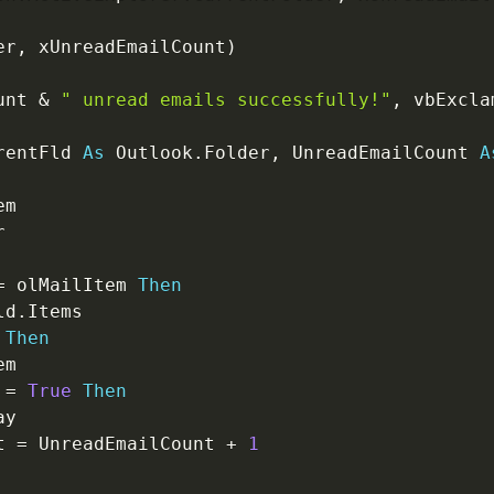
er
,
 xUnreadEmailCount
)
unt 
&
" unread emails successfully!"
,
 vbExcla
rentFld 
As
 Outlook
.
Folder
,
 UnreadEmailCount 
A
=
 olMailItem 
Then
ld
.
Items

 
Then
m

 
=
True
Then
y

t 
=
 UnreadEmailCount 
+
1