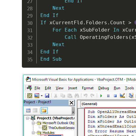
End
If
Next
End
If
If
 xCurrentFld
.
Folders
.
Count 
>
For
Each
 xSubFolder 
In
 xCur
Call
 OperatingFolders
(
x
Next
End
If
End
Sub