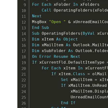
For
Each
 xFolder 
In
 xFolders

Call
 OperatingFolders
(
xFold
Next
MsgBox 
"Open "
&
 xUnreadEmailCo
End
Sub
Sub
 OperatingFolders
(
ByVal
 xCur
Dim
 xItem 
As
Object
Dim
 xMailItem 
As
 Outlook
.
Dim
 xSubFolder 
As
 Outlook
.
On
Error
Resume
Next
If
 xCurrentFld
.
DefaultItemType 
For
Each
 xItem 
In
 xCurrentF
If
 xItem
.
Class
=
 olMail
Set
 xMailItem 
=
 xIte
If
 xMailItem
.
UnRead
                xMailItem
.
Displa
                UnreadEmailCoun
End
If