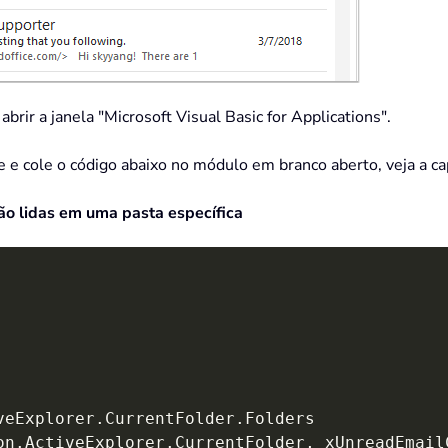
brir a janela "Microsoft Visual Basic for Applications".
ie e cole o código abaixo no módulo em branco aberto, veja a ca
ão lidas em uma pasta específica
veExplorer
.
CurrentFolder
.
on
.
ActiveExplorer
.
CurrentFolder
,
 xUnreadEmail