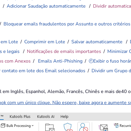
)
/
Adicionar Saudação automaticamente
/
Dividir automatic
/
Bloquear emails fraudulentos por Assunto e outros critérios
 em Lote
/
Comprimir em Lote
/
Salvar automaticamente
/
s e legais
/
Notificações de emails importantes
/
Minimizar 
os com Anexos
/
Emails Anti-Phishing
/
🕘Exibir o fuso hor
r contato em lote dos Email selecionados
/
Dividir um Grupo 
el em Inglês, Espanhol, Alemão, Francês, Chinês e mais de40 o
k com um único clique. Não espere, baixe agora e aumente sua