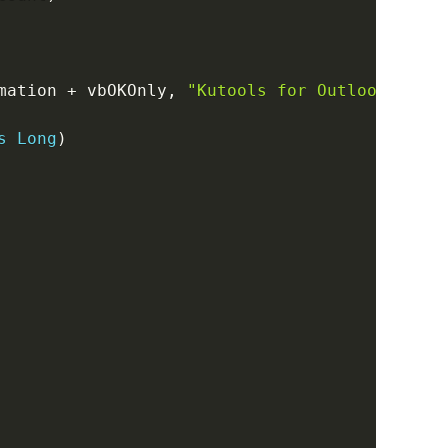
mation 
+
 vbOKOnly
,
"Kutools for Outlook"
s
Long
)