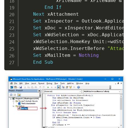
            xFileName 
=
 xFileName 
&
 v
End
If
Next
 xAttachment

Set
 xInspector 
=
 Outlook
.
Applicat
Set
 xDoc 
=
 xInspector
.
WordEditor

Set
 xWdSelection 
=
 xDoc
.
Applicati
    xWdSelection
.
HomeKey Unit
:
=
wdStory
    xWdSelection
.
InsertBefore 
"Attach
Set
 xMailItem 
=
Nothing
End
Sub