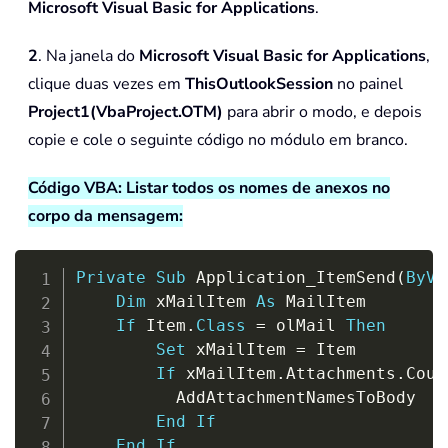
Microsoft Visual Basic for Applications
.
2
. Na janela do
Microsoft Visual Basic for Applications
,
clique duas vezes em
ThisOutlookSession
no painel
Project1(VbaProject.OTM)
para abrir o modo, e depois
copie e cole o seguinte código no módulo em branco.
Código VBA: Listar todos os nomes de anexos no
corpo da mensagem:
Copy
Private
Sub
 Application_ItemSend
(
ByVa
Dim
 xMailItem 
As
 MailItem

If
 Item
.
Class
=
 olMail 
Then
Set
 xMailItem 
=
 Item

If
 xMailItem
.
Attachments
.
Coun
          AddAttachmentNamesToBody

End
If
End
If