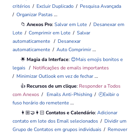
critérios
/
Excluir Duplicado
/
Pesquisa Avançada
/
Organizar Pastas
...
📁
Anexos Pro
:
Salvar em Lote
/
Desanexar em
Lote
/
Comprimir em Lote
/
Salvar
automaticamente
/
Desanexar
automaticamente
/
Auto Comprimir
...
🌟
Magia da Interface
:
😊Mais emojis bonitos e
legais
/
Notificações de emails importantes
/
Minimizar Outlook em vez de fechar
...
👍
Recursos de um clique
:
Responder a Todos
com Anexos
/
Emails Anti-Phishing
/
🕘Exibir o
fuso horário do remetente
...
👩🏼‍🤝‍👩🏻
Contatos e Calendário
:
Adicionar
contato em lote dos Email selecionados
/
Dividir um
Grupo de Contatos em grupos individuais
/
Remover