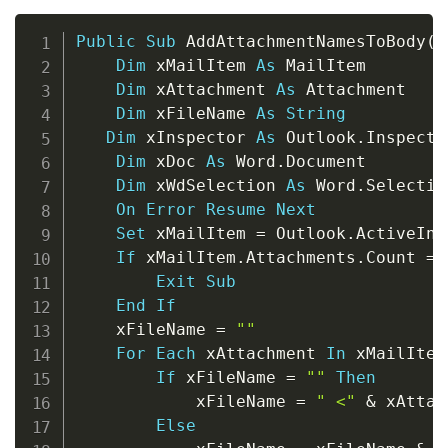
Copy
Public
Sub
 AddAttachmentNamesToBody
(
)
Dim
 xMailItem 
As
 MailItem

Dim
 xAttachment 
As
 Attachment

Dim
 xFileName 
As
String
Dim
 xInspector 
As
 Outlook
.
Inspector
Dim
 xDoc 
As
 Word
.
Document

Dim
 xWdSelection 
As
 Word
.
Selection
On
Error
Resume
Next
Set
 xMailItem 
=
 Outlook
.
ActiveIns
If
 xMailItem
.
Attachments
.
Count 
=
Exit
Sub
End
If
    xFileName 
=
""
For
Each
 xAttachment 
In
 xMailItem
If
 xFileName 
=
""
Then
            xFileName 
=
" <"
&
 xAttac
Else