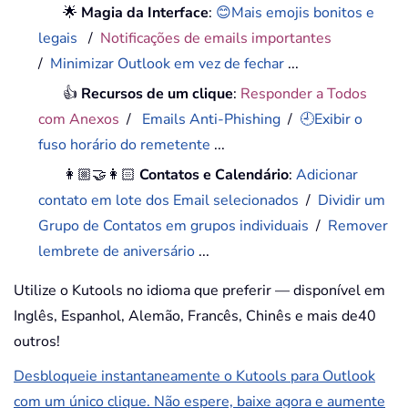
🌟
Magia da Interface
:
😊Mais emojis bonitos e
legais
/
Notificações de emails importantes
/
Minimizar Outlook em vez de fechar
...
👍
Recursos de um clique
:
Responder a Todos
com Anexos
/
Emails Anti-Phishing
/
🕘Exibir o
fuso horário do remetente
...
👩🏼‍🤝‍👩🏻
Contatos e Calendário
:
Adicionar
contato em lote dos Email selecionados
/
Dividir um
Grupo de Contatos em grupos individuais
/
Remover
lembrete de aniversário
...
Utilize o Kutools no idioma que preferir — disponível em
Inglês, Espanhol, Alemão, Francês, Chinês e mais de40
outros!
Desbloqueie instantaneamente o Kutools para Outlook
com um único clique. Não espere, baixe agora e aumente