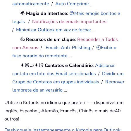
automaticamente
/
Auto Comprimir
...
🌟
Magia da Interface
:
😊Mais emojis bonitos e
legais
/
Notificações de emails importantes
/
Minimizar Outlook em vez de fechar
...
👍
Recursos de um clique
:
Responder a Todos
com Anexos
/
Emails Anti-Phishing
/
🕘Exibir o
fuso horário do remetente
...
👩🏼‍🤝‍👩🏻
Contatos e Calendário
:
Adicionar
contato em lote dos Email selecionados
/
Dividir um
Grupo de Contatos em grupos individuais
/
Remover
lembrete de aniversário
...
Utilize o Kutools no idioma que preferir — disponível em
Inglês, Espanhol, Alemão, Francês, Chinês e mais de40
outros!
Desbloqueie instantaneamente o Kutools para Outlook