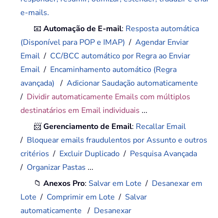
e-mails.
📧
Automação de E-mail
:
Resposta automática
(Disponível para POP e IMAP)
/
Agendar Enviar
Email
/
CC/BCC automático por Regra ao Enviar
Email
/
Encaminhamento automático (Regra
avançada)
/
Adicionar Saudação automaticamente
/
Dividir automaticamente Emails com múltiplos
destinatários em Email individuais
...
📨
Gerenciamento de Email
:
Recallar Email
/
Bloquear emails fraudulentos por Assunto e outros
critérios
/
Excluir Duplicado
/
Pesquisa Avançada
/
Organizar Pastas
...
📁
Anexos Pro
:
Salvar em Lote
/
Desanexar em
Lote
/
Comprimir em Lote
/
Salvar
automaticamente
/
Desanexar