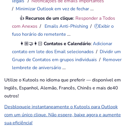
legais
/
Notificações de emails importantes
/
Minimizar Outlook em vez de fechar
...
👍
Recursos de um clique
:
Responder a Todos
com Anexos
/
Emails Anti-Phishing
/
🕘Exibir o
fuso horário do remetente
...
👩🏼‍🤝‍👩🏻
Contatos e Calendário
:
Adicionar
contato em lote dos Email selecionados
/
Dividir um
Grupo de Contatos em grupos individuais
/
Remover
lembrete de aniversário
...
Utilize o Kutools no idioma que preferir — disponível em
Inglês, Espanhol, Alemão, Francês, Chinês e mais de40
outros!
Desbloqueie instantaneamente o Kutools para Outlook
com um único clique. Não espere, baixe agora e aumente
sua eficiência!