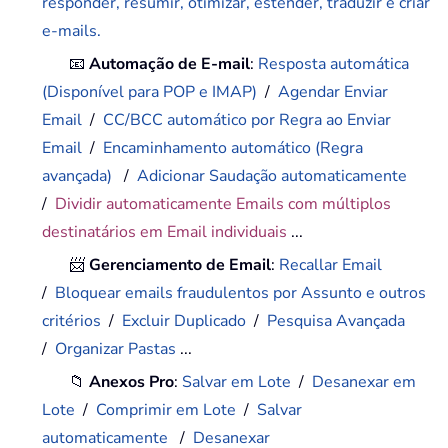
responder, resumir, otimizar, estender, traduzir e criar
e-mails.
📧
Automação de E-mail
:
Resposta automática
(Disponível para POP e IMAP)
/
Agendar Enviar
Email
/
CC/BCC automático por Regra ao Enviar
Email
/
Encaminhamento automático (Regra
avançada)
/
Adicionar Saudação automaticamente
/
Dividir automaticamente Emails com múltiplos
destinatários em Email individuais
...
📨
Gerenciamento de Email
:
Recallar Email
/
Bloquear emails fraudulentos por Assunto e outros
critérios
/
Excluir Duplicado
/
Pesquisa Avançada
/
Organizar Pastas
...
📁
Anexos Pro
:
Salvar em Lote
/
Desanexar em
Lote
/
Comprimir em Lote
/
Salvar
automaticamente
/
Desanexar