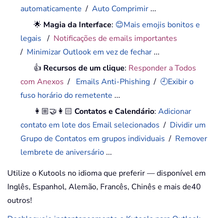
automaticamente
/
Auto Comprimir
...
🌟
Magia da Interface
:
😊Mais emojis bonitos e
legais
/
Notificações de emails importantes
/
Minimizar Outlook em vez de fechar
...
👍
Recursos de um clique
:
Responder a Todos
com Anexos
/
Emails Anti-Phishing
/
🕘Exibir o
fuso horário do remetente
...
👩🏼‍🤝‍👩🏻
Contatos e Calendário
:
Adicionar
contato em lote dos Email selecionados
/
Dividir um
Grupo de Contatos em grupos individuais
/
Remover
lembrete de aniversário
...
Utilize o Kutools no idioma que preferir — disponível em
Inglês, Espanhol, Alemão, Francês, Chinês e mais de40
outros!