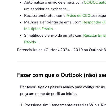
Automatize o envio de emails com
CC/BCC auto
um servidor de exchange...
Receba lembretes como
Aviso de CCO
ao respo
Melhore a eficiência de email com
Responder (
Múltiplos Emails
...
Simplifique o envio de emails com
Recallar Ema
Rápido
...
Potencialize seu Outlook 2024 - 2010 ou Outlook 3
Fazer com que o Outlook (não) sem
Por favor, siga os passos abaixo para configurar a
peça um nome de perfil ao iniciar.
1. Pressione simultaneamente as teclas
Win
+
R
p