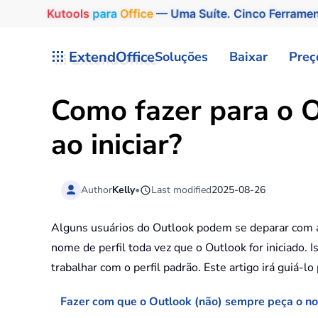
Kutools
para
Office
— Uma Suíte. Cinco Ferrame
Skip to main content
ExtendOffice
Soluções
Baixar
Preç
Como fazer para o O
ao iniciar?
Author
Kelly
•
Last modified
2025-08-26
Alguns usuários do Outlook podem se deparar com a c
nome de perfil toda vez que o Outlook for iniciado.
trabalhar com o perfil padrão. Este artigo irá guiá-l
Fazer com que o Outlook (não) sempre peça o nom