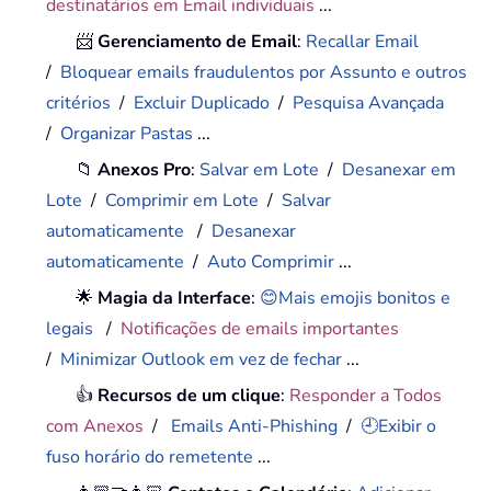
destinatários em Email individuais
...
📨
Gerenciamento de Email
:
Recallar Email
/
Bloquear emails fraudulentos por Assunto e outros
critérios
/
Excluir Duplicado
/
Pesquisa Avançada
/
Organizar Pastas
...
📁
Anexos Pro
:
Salvar em Lote
/
Desanexar em
Lote
/
Comprimir em Lote
/
Salvar
automaticamente
/
Desanexar
automaticamente
/
Auto Comprimir
...
🌟
Magia da Interface
:
😊Mais emojis bonitos e
legais
/
Notificações de emails importantes
/
Minimizar Outlook em vez de fechar
...
👍
Recursos de um clique
:
Responder a Todos
com Anexos
/
Emails Anti-Phishing
/
🕘Exibir o
fuso horário do remetente
...