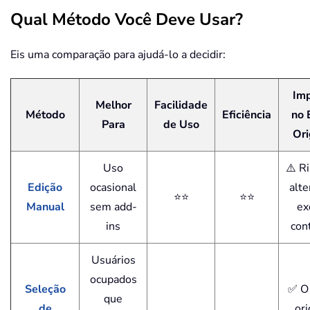
Qual Método Você Deve Usar?
Eis uma comparação para ajudá-lo a decidir:
Im
Melhor
Facilidade
Método
Eficiência
no 
Para
de Uso
Ori
Uso
⚠️ R
Edição
ocasional
alte
⭐⭐
⭐⭐
Manual
sem add-
ex
ins
con
Usuários
ocupados
Seleção
✅ O
que
de
ori