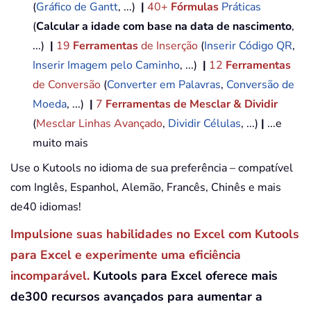
(
Gráfico de Gantt
, ...)
|
40+
Fórmulas
Práticas
(
Calcular a idade com base na data de nascimento
,
...)
|
19
Ferramentas
de Inserção
(
Inserir Código QR
,
Inserir Imagem pelo Caminho
, ...)
|
12
Ferramentas
de Conversão
(
Converter em Palavras
,
Conversão de
Moeda
, ...)
|
7
Ferramentas de Mesclar & Dividir
(
Mesclar Linhas Avançado
,
Dividir Células
, ...)
|
...e
muito mais
Use o Kutools no idioma de sua preferência – compatível
com Inglês, Espanhol, Alemão, Francês, Chinês e mais
de40 idiomas!
Impulsione suas habilidades no Excel com Kutools
para Excel e experimente uma eficiência
incomparável.
Kutools para Excel oferece mais
de300 recursos avançados para aumentar a