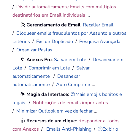
/
Dividir automaticamente Emails com múltiplos
destinatários em Email individuais
...
📨
Gerenciamento de Email
:
Recallar Email
/
Bloquear emails fraudulentos por Assunto e outros
critérios
/
Excluir Duplicado
/
Pesquisa Avançada
/
Organizar Pastas
...
📁
Anexos Pro
:
Salvar em Lote
/
Desanexar em
Lote
/
Comprimir em Lote
/
Salvar
automaticamente
/
Desanexar
automaticamente
/
Auto Comprimir
...
🌟
Magia da Interface
:
😊Mais emojis bonitos e
legais
/
Notificações de emails importantes
/
Minimizar Outlook em vez de fechar
...
👍
Recursos de um clique
:
Responder a Todos
com Anexos
/
Emails Anti-Phishing
/
🕘Exibir o