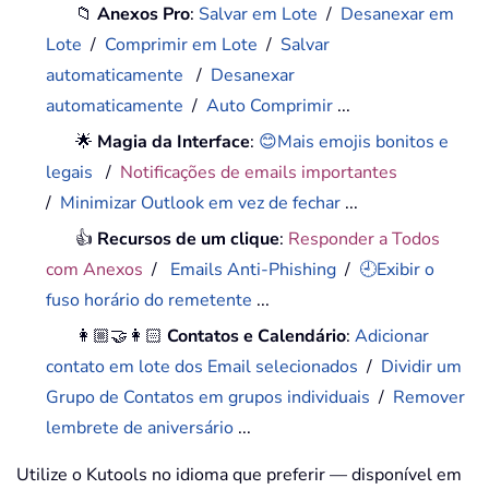
📁
Anexos Pro
:
Salvar em Lote
/
Desanexar em
Lote
/
Comprimir em Lote
/
Salvar
automaticamente
/
Desanexar
automaticamente
/
Auto Comprimir
...
🌟
Magia da Interface
:
😊Mais emojis bonitos e
legais
/
Notificações de emails importantes
/
Minimizar Outlook em vez de fechar
...
👍
Recursos de um clique
:
Responder a Todos
com Anexos
/
Emails Anti-Phishing
/
🕘Exibir o
fuso horário do remetente
...
👩🏼‍🤝‍👩🏻
Contatos e Calendário
:
Adicionar
contato em lote dos Email selecionados
/
Dividir um
Grupo de Contatos em grupos individuais
/
Remover
lembrete de aniversário
...
Utilize o Kutools no idioma que preferir — disponível em