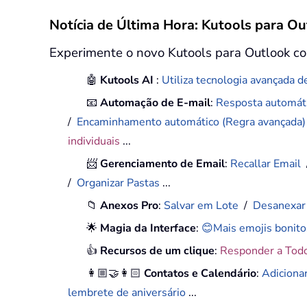
Notícia de Última Hora: Kutools para Ou
Experimente o novo Kutools para Outlook co
🤖
Kutools AI
:
Utiliza tecnologia avançada de
📧
Automação de E-mail
:
Resposta automáti
/
Encaminhamento automático (Regra avançada
individuais
...
📨
Gerenciamento de Email
:
Recallar Email
/
Organizar Pastas
...
📁
Anexos Pro
:
Salvar em Lote
/
Desanexar
🌟
Magia da Interface
:
😊Mais emojis bonito
👍
Recursos de um clique
:
Responder a Tod
👩🏼‍🤝‍👩🏻
Contatos e Calendário
:
Adiciona
lembrete de aniversário
...