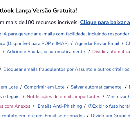
tlook Lança Versão Gratuita!
m mais de100 recursos incríveis!
Clique para baixar 
 IA para gerenciar e-mails com facilidade, incluindo responder, 
ca (Disponível para POP e IMAP)
/
Agendar Enviar Email
/
C
)
/
Adicionar Saudação automaticamente
/
Dividir automatic
/
Bloquear emails fraudulentos por Assunto e outros critérios
 em Lote
/
Comprimir em Lote
/
Salvar automaticamente
/
s e legais
/
Notificações de emails importantes
/
Minimizar 
os com Anexos
/
Emails Anti-Phishing
/
🕘Exibir o fuso hor
r contato em lote dos Email selecionados
/
Dividir um Grupo 