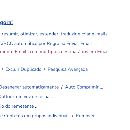
agora!
resumir, otimizar, estender, traduzir e criar e-mails.
C/BCC automático por Regra ao Enviar Email
amente Emails com múltiplos destinatários em Email
/
Excluir Duplicado
/
Pesquisa Avançada
Desanexar automaticamente
/
Auto Comprimir
...
Outlook em vez de fechar
...
ário do remetente
...
de Contatos em grupos individuais
/
Remover