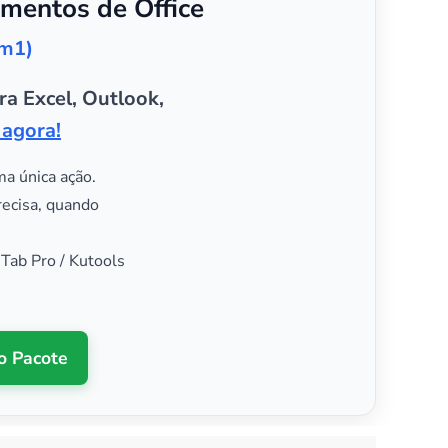
mentos de Office
em1)
ra Excel, Outlook,
 agora!
ma única ação.
recisa, quando
 Tab Pro / Kutools
o Pacote