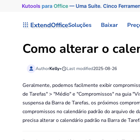
Kutools
para
Office
— Uma Suíte. Cinco Ferrame
Skip to main content
ExtendOffice
Soluções
Baixar
Preç
Como alterar o cale
Author
Kelly
•
Last modified
2025-08-26
Geralmente, podemos facilmente exibir compromissos
de Tarefas" > "Médio" e "Compromissos" na guia "V
suspensa da Barra de Tarefas, os próximos compromi
compromissos no calendário padrão do arquivo de da
precisa alterar o calendário padrão na Barra de Tare