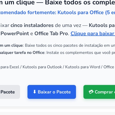
 um clique — Baixe todos os comple
omendado fortemente: Kutools para Office (5 
aixar
cinco instaladores
de uma vez —
Kutools pa
 PowerPoint
e
Office Tab Pro
.
Clique para baixar
m um clique
: Baixe todos os cinco pacotes de instalação em u
alquer tarefa no Office
: Instale os complementos que você p
 para Excel / Kutools para Outlook / Kutools para Word / Office
 Pacote
⬇ Baixar o Pacote
💳 Comprar 