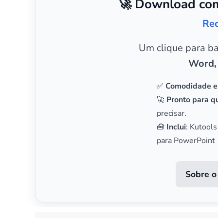
🚀 Download com
Rec
Um clique para b
Word,
✅
Comodidade e
🚀
Pronto para qu
precisar.
🧰
Inclui
: Kutools
para PowerPoint
Sobre o