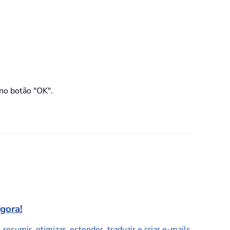
 no botão "OK".
agora!
resumir, otimizar, estender, traduzir e criar e-mails.