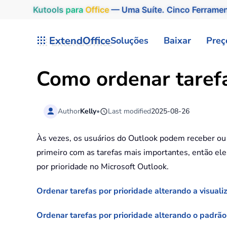
Kutools
para
Office
— Uma Suíte. Cinco Ferrame
Skip to main content
ExtendOffice
Soluções
Baixar
Preç
Como ordenar tarefa
Author
Kelly
•
Last modified
2025-08-26
Às vezes, os usuários do Outlook podem receber ou
primeiro com as tarefas mais importantes, então ele
por prioridade no Microsoft Outlook.
Ordenar tarefas por prioridade alterando a visuali
Ordenar tarefas por prioridade alterando o padrã